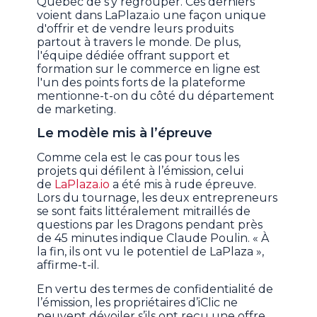
Québec de s'y regrouper. Ces derniers
voient dans LaPlaza.io une façon unique
d'offrir et de vendre leurs produits
partout à travers le monde. De plus,
l'équipe dédiée offrant support et
formation sur le commerce en ligne est
l'un des points forts de la plateforme
mentionne-t-on du côté du département
de marketing.
Le modèle mis à l’épreuve
Comme cela est le cas pour tous les
projets qui défilent à l’émission, celui
de
LaPlaza.io
a été mis à rude épreuve.
Lors du tournage, les deux entrepreneurs
se sont faits littéralement mitraillés de
questions par les Dragons pendant près
de 45 minutes indique Claude Poulin. « À
la fin, ils ont vu le potentiel de LaPlaza »,
affirme-t-il.
En vertu des termes de confidentialité de
l’émission, les propriétaires d’iClic ne
peuvent dévoiler s’ils ont reçu une offre