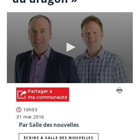
0
seconds
Partager à
of
ma communauté
55
seconds
16h03
31 mai 2016
Par Salle des nouvelles
ÉCRIRE À SALLE DES NOUVELLES