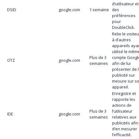
d’utilisateur et
DSID
google.com
1 semaine
des
préférences
pour
DoubleClick.
Relie le visiteu
à d’autres
appareils aya
utilisé le mêm
Plus de 3
compte Googl
OTZ
google.com
semaines
afin de lui
présenter de 
publicité sur
mesure sur s
appareil.
Enregistre et
rapporte les
actions de
Plus de 3
l’utilisateur
IDE
google.com
semaines
relatives aux
publicités afin
d’en mesurer
l’efficacité.