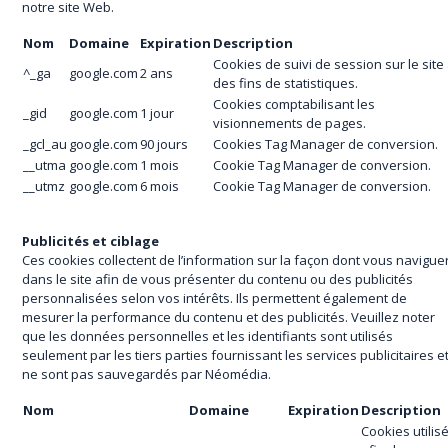
notre site Web.
Nom
Domaine
Expiration
Description
Cookies de suivi de session sur le site
^_ga
google.com
2 ans
des fins de statistiques.
Cookies comptabilisant les
_gid
google.com
1 jour
visionnements de pages.
_gcl_au
google.com
90 jours
Cookies Tag Manager de conversion.
__utma
google.com
1 mois
Cookie Tag Manager de conversion.
__utmz
google.com
6 mois
Cookie Tag Manager de conversion.
Publicités et ciblage
Ces cookies collectent de l’information sur la façon dont vous navigue
dans le site afin de vous présenter du contenu ou des publicités
personnalisées selon vos intérêts. Ils permettent également de
mesurer la performance du contenu et des publicités. Veuillez noter
que les données personnelles et les identifiants sont utilisés
seulement par les tiers parties fournissant les services publicitaires e
ne sont pas sauvegardés par Néomédia.
Nom
Domaine
Expiration
Description
Cookies utilis