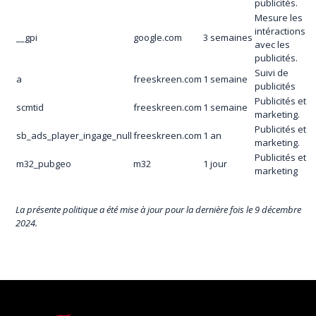
publicités.
Mesure les
intéractions
__gpi
google.com
3 semaines
avec les
publicités.
Suivi de
a
freeskreen.com
1 semaine
publicités
Publicités et
scmtid
freeskreen.com
1 semaine
marketing.
Publicités et
sb_ads_player_ingage_null
freeskreen.com
1 an
marketing.
Publicités et
m32_pubgeo
m32
1 jour
marketing
La présente politique a été mise à jour pour la dernière fois le 9 décembre
2024.