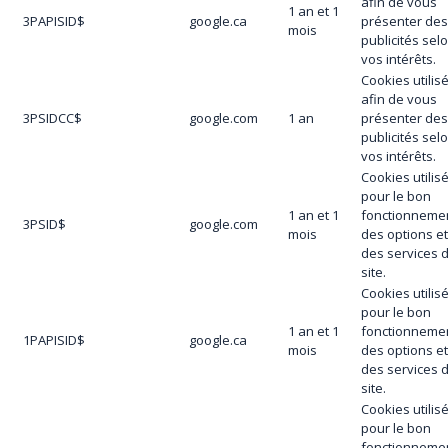
afin de vous
1 an et 1
3PAPISID$
google.ca
présenter de
mois
publicités sel
vos intérêts.
Cookies utilis
afin de vous
3PSIDCC$
google.com
1 an
présenter de
publicités sel
vos intérêts.
Cookies utilis
pour le bon
1 an et 1
fonctionneme
3PSID$
google.com
mois
des options e
des services 
site.
Cookies utilis
pour le bon
1 an et 1
fonctionneme
1PAPISID$
google.ca
mois
des options e
des services 
site.
Cookies utilis
pour le bon
fonctionneme