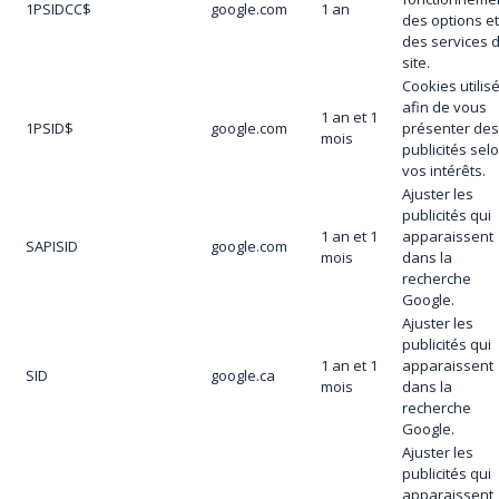
1PSIDCC$
google.com
1 an
des options e
des services 
site.
Cookies utilis
afin de vous
1 an et 1
1PSID$
google.com
présenter de
mois
publicités sel
vos intérêts.
Ajuster les
publicités qui
1 an et 1
apparaissent
SAPISID
google.com
mois
dans la
recherche
Google.
Ajuster les
publicités qui
1 an et 1
apparaissent
SID
google.ca
mois
dans la
recherche
Google.
Ajuster les
publicités qui
apparaissent