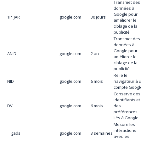
Transmet des
données à
Google pour
1P_JAR
google.com
30 jours
améliorer le
ciblage de la
publicité.
Transmet des
données à
Google pour
ANID
google.com
2 an
améliorer le
ciblage de la
publicité.
Relie le
NID
google.com
6 mois
navigateur à 
compte Googl
Conserve des
identifiants et
DV
google.com
6 mois
des
préférences
liés à Google.
Mesure les
intéractions
__gads
google.com
3 semaines
avec les