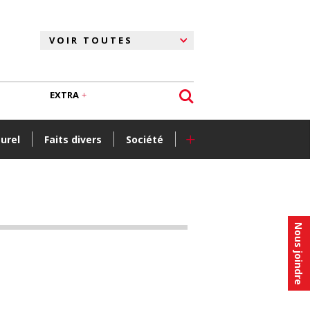
EXTRA
+
turel
Faits divers
Société
Nous joindre