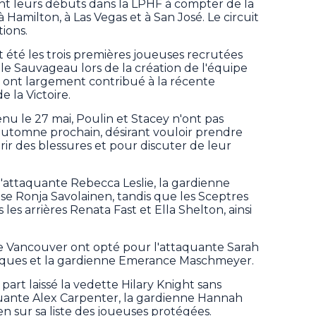
nt leurs débuts dans la LPHF à compter de la
 à Hamilton, à Las Vegas et à San José. Le circuit
ions.
t été les trois premières joueuses recrutées
èle Sauvageau lors de la création de l'équipe
i ont largement contribué à la récente
 la Victoire.
tenu le 27 mai, Poulin et Stacey n'ont pas
'automne prochain, désirant vouloir prendre
ir des blessures et pour discuter de leur
'attaquante Rebecca Leslie, la gardienne
se Ronja Savolainen, tandis que les Sceptres
les arrières Renata Fast et Ella Shelton, ainsi
de Vancouver ont opté pour l'attaquante Sarah
aques et la gardienne Emerance Maschmeyer.
part laissé la vedette Hilary Knight sans
aquante Alex Carpenter, la gardienne Hannah
n sur sa liste des joueuses protégées.