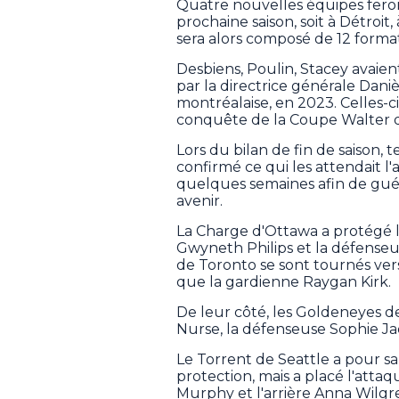
Quatre nouvelles équipes fero
prochaine saison, soit à Détroit,
sera alors composé de 12 format
Desbiens, Poulin, Stacey avaien
par la directrice générale Dani
montréalaise, en 2023. Celles-c
conquête de la Coupe Walter de
Lors du bilan de fin de saison, 
confirmé ce qui les attendait l
quelques semaines afin de guér
avenir.
La Charge d'Ottawa a protégé l
Gwyneth Philips et la défenseu
de Toronto se sont tournés vers 
que la gardienne Raygan Kirk.
De leur côté, les Goldeneyes 
Nurse, la défenseuse Sophie J
Le Torrent de Seattle a pour sa 
protection, mais a placé l'att
Murphy et l'arrière Anna Wilgre