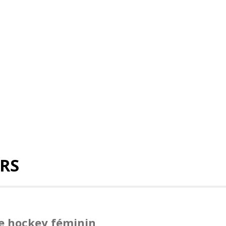
IRS
de hockey féminin