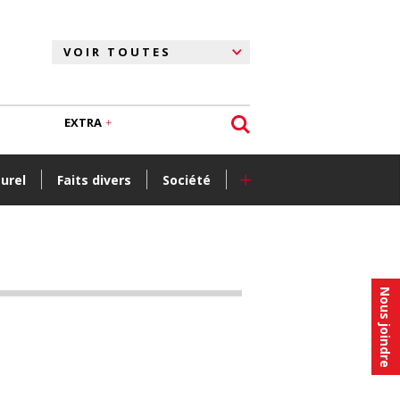
EXTRA
+
turel
Faits divers
Société
Nous joindre