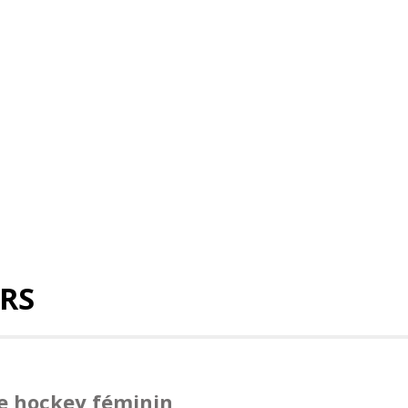
IRS
de hockey féminin