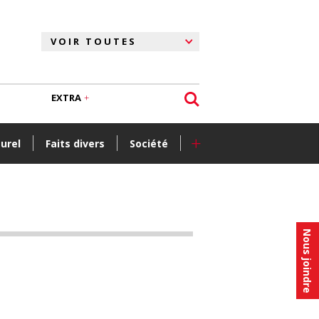
EXTRA
+
turel
Faits divers
Société
Nous joindre