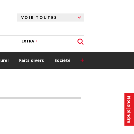
EXTRA
+
turel
Faits divers
Société
Nous joindre