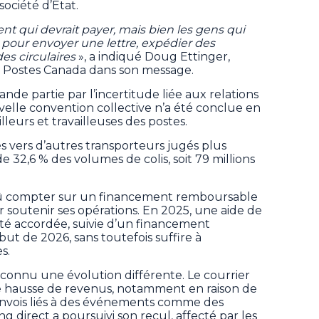
société d’État.
ent qui devrait payer, mais bien les gens qui
t pour envoyer une lettre, expédier des
es circulaires
», a indiqué Doug Ettinger,
e Postes Canada dans son message.
ande partie par l’incertitude liée aux relations
velle convention collective n’a été conclue en
lleurs et travailleuses des postes.
és vers d’autres transporteurs jugés plus
 32,6 % des volumes de colis, soit 79 millions
 dû compter sur un financement remboursable
soutenir ses opérations. En 2025, une aide de
 été accordée, suivie d’un financement
ut de 2026, sans toutefois suffire à
s.
 connu une évolution différente. Le courrier
ne hausse de revenus, notamment en raison de
’envois liés à des événements comme des
ing direct a poursuivi son recul, affecté par les