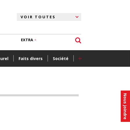
EXTRA
+
turel
Faits divers
Société
Nous joindre