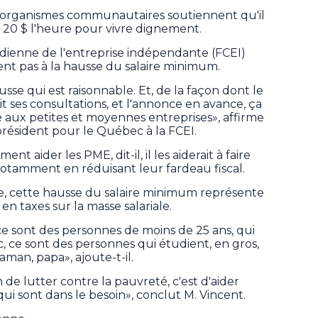
t organismes communautaires soutiennent qu'il
 20 $ l'heure pour vivre dignement.
adienne de l'entreprise indépendante (FCEI)
nt pas à la hausse du salaire minimum.
sse qui est raisonnable. Et, de la façon dont le
 ses consultations, et l'annonce en avance, ça
é aux petites et moyennes entreprises», affirme
président pour le Québec à la FCEI.
nt aider les PME, dit-il, il les aiderait à faire
 notamment en réduisant leur fardeau fiscal.
ule, cette hausse du salaire minimum représente
en taxes sur la masse salariale.
q, ce sont des personnes de moins de 25 ans, qui
c, ce sont des personnes qui étudient, en gros,
aman, papa», ajoute-t-il.
 de lutter contre la pauvreté, c'est d'aider
i sont dans le besoin», conclut M. Vincent.