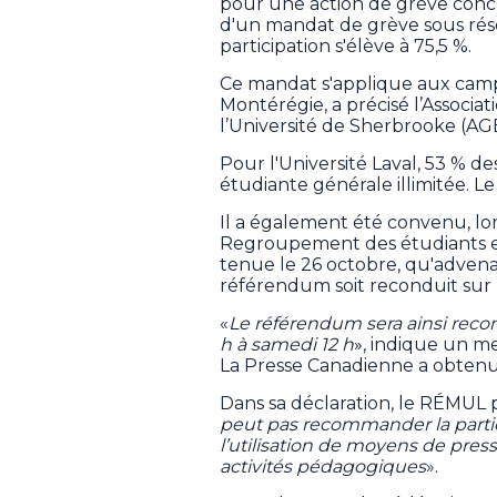
pour une action de grève conce
d'un mandat de grève sous réser
participation s'élève à 75,5 %.
Ce mandat s'applique aux cam
Montérégie, a précisé l’Associ
l’Université de Sherbrooke (A
Pour l'Université Laval, 53 % d
étudiante générale illimitée. Le
Il a également été convenu, lo
Regroupement des étudiants en
tenue le 26 octobre, qu'advena
référendum soit reconduit sur
«
Le référendum sera ainsi recon
h à samedi 12 h
», indique un 
La Presse Canadienne a obtenu
Dans sa déclaration, le RÉMUL pr
peut pas recommander la partic
l’utilisation de moyens de pre
activités pédagogiques
».