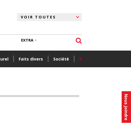
EXTRA
+
turel
Faits divers
Société
Nous joindre