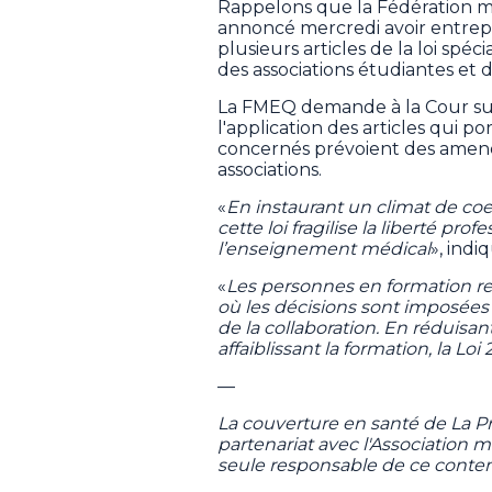
Rappelons que la Fédération 
annoncé mercredi avoir entrep
plusieurs articles de la loi spéc
des associations étudiantes et 
La FMEQ demande à la Cour s
l'application des articles qui po
concernés prévoient des amende
associations.
«
En instaurant un climat de coer
cette loi fragilise la liberté pr
l’enseignement médical
», ind
«
Les personnes en formation re
où les décisions sont imposées 
de la collaboration. En réduis
affaiblissant la formation, la Loi
—
La couverture en santé de La 
partenariat avec l'Association
seule responsable de ce conten