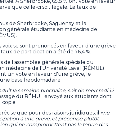
rtée. À Sherbrooke, 65,8 % ont voté en faveur
ve que celle-ci soit légale. Le taux de
pus de Sherbrooke, Saguenay et la
ation générale étudiante en médecine de
GÉMUS).
es voix se sont prononcés en faveur d'une grève
 taux de participation a été de 76,4 %.
rs de l’assemblée générale spéciale du
 médecine de l’Université Laval (RÉMUL)
nt un vote en faveur d'une grève, le
 une base hebdomadaire.
duit la semaine prochaine, soit de mercredi 12
message du RÉMUL envoyé aux étudiants dont
 copie.
écise que pour des raisons juridiques, il «
ne
ipation à une grève, et préconise plutôt
ssion qui ne compromettent pas la tenue des