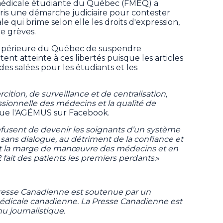
médicale étudiante du Québec (FMEQ) a
ris une démarche judiciaire pour contester
iale qui brime selon elle les droits d'expression,
de grèves.
upérieure du Québec de suspendre
rtent atteinte à ces libertés puisque les articles
s salées pour les étudiants et les
cition, de surveillance et de centralisation,
ofessionnelle des médecins et la qualité de
ique l'AGÉMUS sur Facebook.
fusent de devenir les soignants d’un système
sans dialogue, au détriment de la confiance et
ant la marge de manœuvre des médecins et en
 2 fait des patients les premiers perdants.
»
Presse Canadienne est soutenue par un
 médicale canadienne. La Presse Canadienne est
u journalistique.