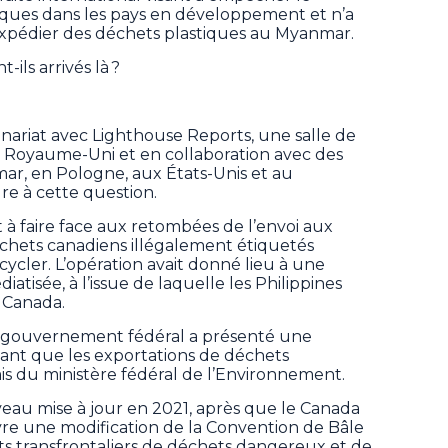
ques dans les pays en développement et n’a
expédier des déchets plastiques au Myanmar.
ils arrivés là ?
nariat avec Lighthouse Reports, une salle de
u Royaume-Uni et en collaboration avec des
ar, en Pologne, aux États-Unis et au
e à cette question.
à faire face aux retombées de l’envoi aux
échets canadiens illégalement étiquetés
ycler. L’opération avait donné lieu à une
iatisée, à l’issue de laquelle les Philippines
 Canada.
le gouvernement fédéral a présenté une
ant que les exportations de déchets
s du ministère fédéral de l’Environnement.
eau mise à jour en 2021, après que le Canada
e une modification de la Convention de Bâle
s transfrontaliers de déchets dangereux et de