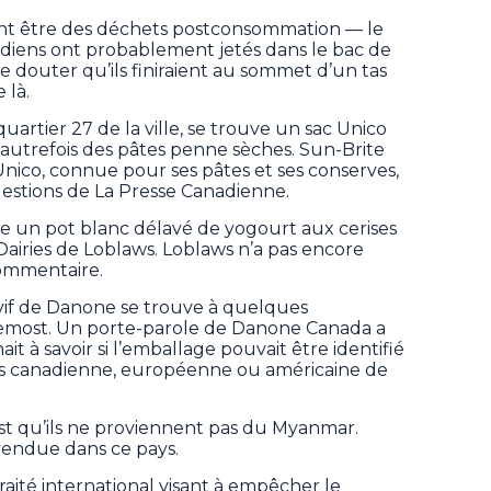
t être des déchets postconsommation — le
diens ont probablement jetés dans le bac de
se douter qu’ils finiraient au sommet d’un tas
 là.
uartier 27 de la ville, se trouve un sac Unico
 autrefois des pâtes penne sèches. Sun-Brite
nico, connue pour ses pâtes et ses conserves,
estions de La Presse Canadienne.
ve un pot blanc délavé de yogourt aux cerises
airies de Loblaws. Loblaws n’a pas encore
ommentaire.
vif de Danone se trouve à quelques
emost. Un porte-parole de Danone Canada a
it à savoir si l’emballage pouvait être identifié
canadienne, européenne ou américaine de
est qu’ils ne proviennent pas du Myanmar.
endue dans ce pays.
traité international visant à empêcher le