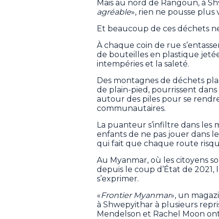
Mais au nord de Rangoun, à Shw
agréable
», rien ne pousse plus 
Et beaucoup de ces déchets ne
À chaque coin de rue s’entass
de bouteilles en plastique jeté
intempéries et la saleté.
Des montagnes de déchets plast
de plain-pied, pourrissent dans
autour des piles pour se rendre
communautaires.
La puanteur s’infiltre dans les
enfants de ne pas jouer dans le
qui fait que chaque route risq
Au Myanmar, où les citoyens so
depuis le coup d’État de 2021, le
s’exprimer.
«
Frontier Myanmar
», un magaz
à Shwepyithar à plusieurs repris
Mendelson et Rachel Moon ont