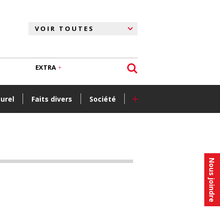
EXTRA
+
turel
Faits divers
Société
Nous joindre