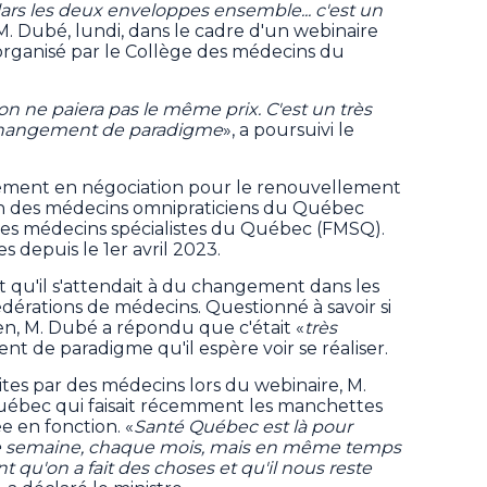
llars les deux enveloppes ensemble... c'est un
M. Dubé, lundi, dans le cadre d'un webinaire
 organisé par le Collège des médecins du
, on ne paiera pas le même prix. C'est un très
changement de paradigme
», a poursuivi le
ment en négociation pour le renouvellement
on des médecins omnipraticiens du Québec
des médecins spécialistes du Québec (FMSQ).
 depuis le 1er avril 2023.
it qu'il s'attendait à du changement dans les
dérations de médecins. Questionné à savoir si
ien, M. Dubé a répondu que c'était «
très
t de paradigme qu'il espère voir se réaliser.
tes par des médecins lors du webinaire, M.
ébec qui faisait récemment les manchettes
e en fonction. «
Santé Québec est là pour
que semaine, chaque mois, mais en même temps
 qu'on a fait des choses et qu'il nous reste