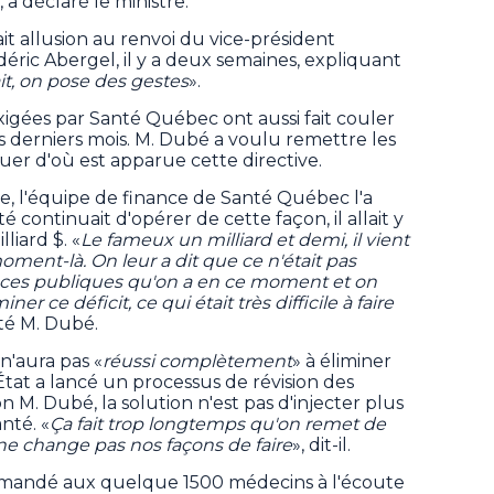
, a déclaré le ministre.
fait allusion au renvoi du vice-président
éric Abergel, il y a deux semaines, expliquant
it, on pose des gestes
».
exigées par Santé Québec ont aussi fait couler
 derniers mois. M. Dubé a voulu remettre les
uer d'où est apparue cette directive.
, l'équipe de finance de Santé Québec l'a
té continuait d'opérer de cette façon, il allait y
lliard $. «
Le fameux un milliard et demi, il vient
moment-là. On leur a dit que ce n'était pas
ances publiques qu'on a en ce moment et on
r ce déficit, ce qui était très difficile à faire
até M. Dubé.
n'aura pas «
réussi complètement
» à éliminer
d'État a lancé un processus de révision des
 M. Dubé, la solution n'est pas d'injecter plus
nté. «
Ça fait trop longtemps qu'on remet de
 ne change pas nos façons de faire
», dit-il.
emandé aux quelque 1500 médecins à l'écoute