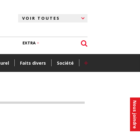
EXTRA
+
turel
Faits divers
Société
Nous joindre