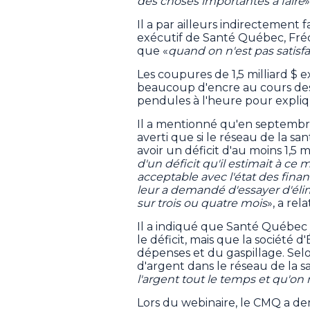
des choses importantes à faire
»
Il a par ailleurs indirectement 
exécutif de Santé Québec, Fréd
que «
quand on n'est pas satisfa
Les coupures de 1,5 milliard $ 
beaucoup d'encre au cours des
pendules à l'heure pour expliq
Il a mentionné qu'en septembre
averti que si le réseau de la san
avoir un déficit d'au moins 1,5 mi
d'un déficit qu'il estimait à ce 
acceptable avec l'état des fin
leur a demandé d'essayer d'élimine
sur trois ou quatre mois
», a rel
Il a indiqué que Santé Québec 
le déficit, mais que la société 
dépenses et du gaspillage. Selon
d'argent dans le réseau de la sa
l'argent tout le temps et qu'on
Lors du webinaire, le CMQ a d