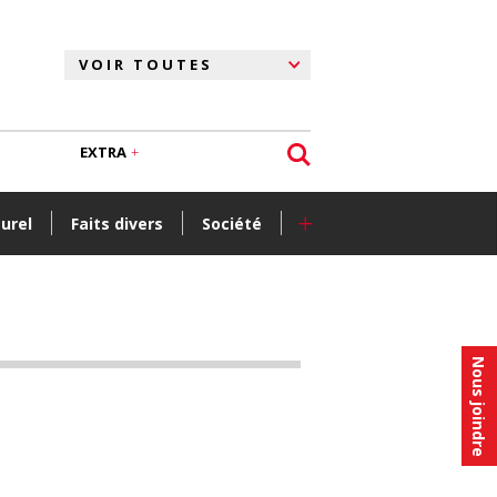
EXTRA
+
turel
Faits divers
Société
Nous joindre