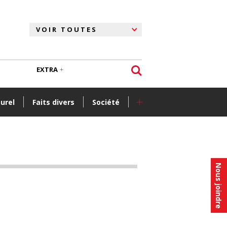
EXTRA
+
turel
Faits divers
Société
Nous joindre