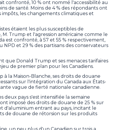
t confronté, 10 % ont nommé l'accessibilité au
oins de santé. Moins de 4 % des répondants ont
s impôts, les changements climatiques et
stes étaient les plus susceptibles de
e, M. Trump et l'agression américaine comme le
da est confronté, à 57 et 55 % respectivement,
du NPD et 29 % des partisans des conservateurs
t que Donald Trump et ses menaces tarifaires
jeu de premier plan pour les Canadiens.
p à la Maison-Blanche, ses droits de douane
cessants sur l'intégration du Canada aux États-
ante vague de fierté nationale canadienne.
 deux pays s'est intensifiée la semaine
s ont imposé des droits de douane de 25 % sur
et d'aluminium entrant au pays, incitant le
its de douane de rétorsion sur les produits
ne, un peu plus d'un Canadien sur trois a