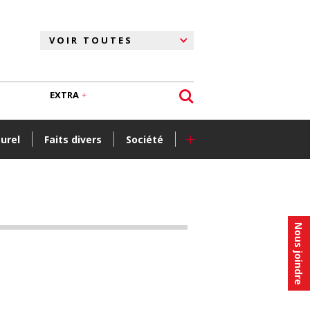
EXTRA
+
turel
Faits divers
Société
Nous joindre