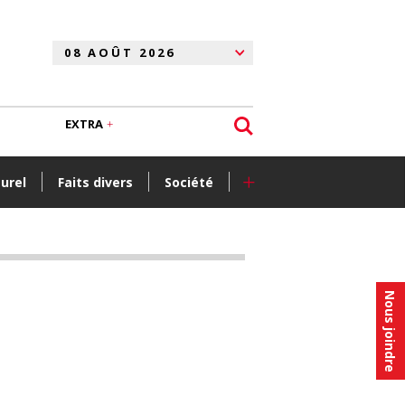
EXTRA
+
turel
Faits divers
Société
Nous joindre