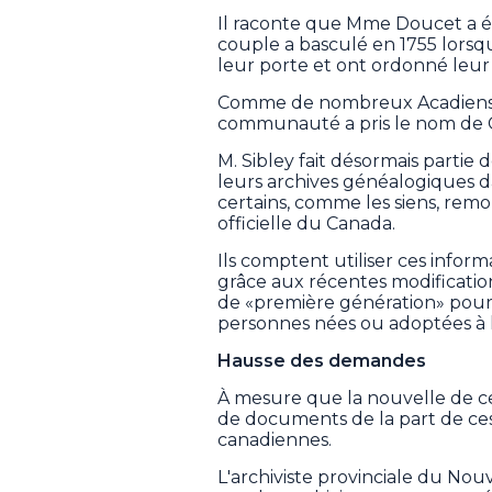
Il raconte que Mme Doucet a ép
couple a basculé en 1755 lorsq
leur porte et ont ordonné leur
Comme de nombreux Acadiens, il
communauté a pris le nom de 
M. Sibley fait désormais parti
leurs archives généalogiques d
certains, comme les siens, remon
officielle du Canada.
Ils comptent utiliser ces infor
grâce aux récentes modifications
de «première génération» pour l
personnes nées ou adoptées à l
Hausse des demandes
À mesure que la nouvelle de c
de documents de la part de ces
canadiennes.
L'archiviste provinciale du No