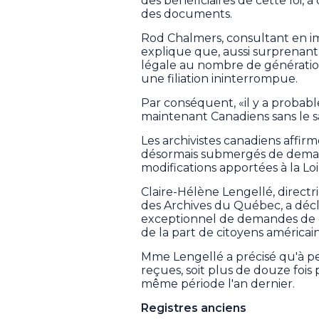
des bénéficiaires de cette loi, à
des documents.
Rod Chalmers, consultant en imm
explique que, aussi surprenant q
légale au nombre de générati
une filiation ininterrompue.
Par conséquent, «il y a probabl
maintenant Canadiens sans le sa
Les archivistes canadiens affirm
désormais submergés de deman
modifications apportées à la Loi
Claire-Hélène Lengellé, direct
des Archives du Québec, a déc
exceptionnel de demandes de cop
de la part de citoyens américa
Mme Lengellé a précisé qu'à pe
reçues, soit plus de douze fois
même période l'an dernier.
Registres anciens