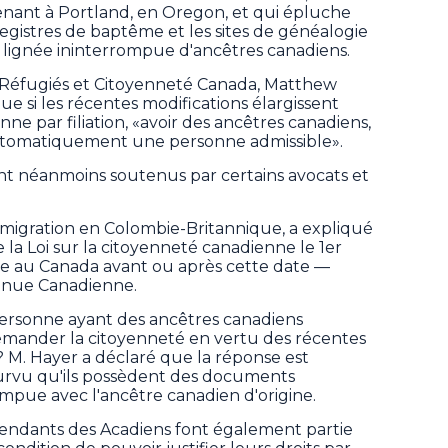
tenant à Portland, en Oregon, et qui épluche
s registres de baptême et les sites de généalogie
 lignée ininterrompue d'ancêtres canadiens.
, Réfugiés et Citoyenneté Canada, Matthew
ue si les récentes modifications élargissent
nne par filiation, «avoir des ancêtres canadiens,
utomatiquement une personne admissible».
nt néanmoins soutenus par certains avocats et
igration en Colombie-Britannique, a expliqué
 la Loi sur la citoyenneté canadienne le 1er
ée au Canada avant ou après cette date —
enue Canadienne.
ersonne ayant des ancêtres canadiens
emander la citoyenneté en vertu des récentes
i? M. Hayer a déclaré que la réponse est
ourvu qu'ils possèdent des documents
ompue avec l'ancêtre canadien d'origine.
cendants des Acadiens font également partie