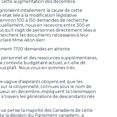
té cette augmentation dès décembre.
ignoraient initialement la cause de cette
était liée à la modification législative.
environ 100 à 150 demandes de recherche
ctuellement, nous en recevons entre 300 et
 qu'il s'agit de personnes directement liées à
cherchent les documents nécessaires à leur
claré Mme Aiton Kerr.
ellement 1700 demandes en attente.
du personnel et des ressources supplémentaires,
le contexte budgétaire actuel, a-t-elle dit.
 vous plaît. Nous vous en sommes très
 vague d'aspirants citoyens est que les
i sur la citoyenneté, connues sous le nom de
igueur en décembre, impliquent la transmission
à travers les générations de descendants nés
que pense la majorité des Canadiens de cette
te la décision du Parlement canadien», a