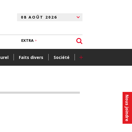
EXTRA
+
turel
Faits divers
Société
Nous joindre