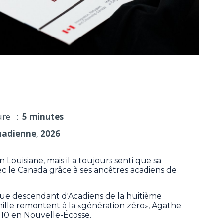
siècles pour retrouver leurs ancêtres canadiens
ure :
5 minutes
nadienne, 2026
n Louisiane, mais il a toujours senti que sa
avec le Canada grâce à ses ancêtres acadiens de
que descendant d'Acadiens de la huitième
amille remontent à la «génération zéro», Agathe
1710 en Nouvelle-Écosse.