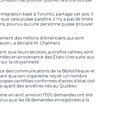
 condition de pouvoir justifier leurs droits par
igration basé à Toronto, partage cet avis. Il
ue cela puisse paraître, il n'y a pas de limite
ons, pourvu qu'une personne puisse prouver
ement des millions d'Américains qui sont
voir», a déclaré M. Chalmers.
ent que leurs services, autrefois calmes, sont
des en provenance des États-Unis suite aux
 sur la citoyenneté.
rice des communications de la Bibliothèque et
laré que son organisme reçoit un nombre
ies certifiées conformes d'actes d'état civil
ins ayant des ancêtres nés au Québec.
ine en avril, environ 1700 demandes ont été
 plus que les 56 demandes enregistrées à la