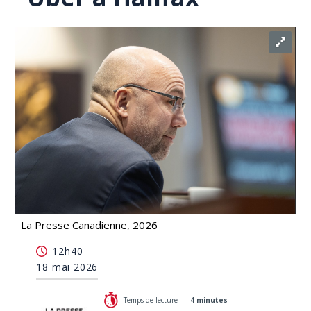
La Presse Canadienne, 2026
Des documents révèlent le lobbyisme mené en
12h40
coulisses par Uber à Halifax
18 mai 2026
Temps de lecture :
4 minutes