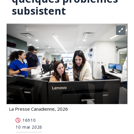
subsistent
La Presse Canadienne, 2026
Malgré un bon démarrage du Dossier santé
16h10
numérique, quelques problèmes subsistent
10 mai 2026