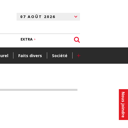
EXTRA
+
turel
Faits divers
Société
Nous joindre