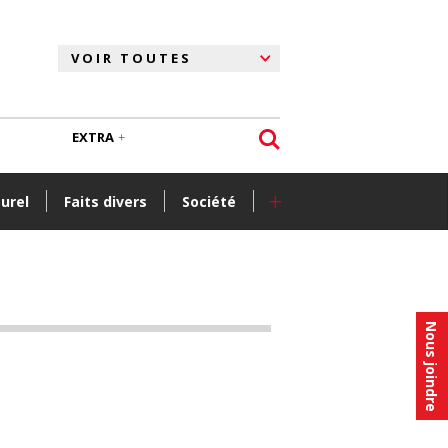
EXTRA
+
turel
Faits divers
Société
Nous joindre