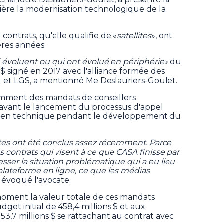
ière la modernisation technologique de la
contrats, qu'elle qualifie de «
satellites
», ont
ères années.
i évoluent ou qui ont évolué en périphérie»
du
 $ signé en 2017 avec l'alliance formée des
 et LGS, a mentionné Me Deslauriers-Goulet.
mment des mandats de conseillers
 avant le lancement du processus d'appel
outien technique pendant le développement du
lites ont été conclus assez récemment. Parce
contrats qui visent à ce que CASA finisse par
resser la situation problématique qui a eu lieu
 plateforme en ligne, ce que les médias
a évoqué l'avocate.
moment la valeur totale de ces mandats
dget initial de 458,4 millions $ et aux
3,7 millions $ se rattachant au contrat avec