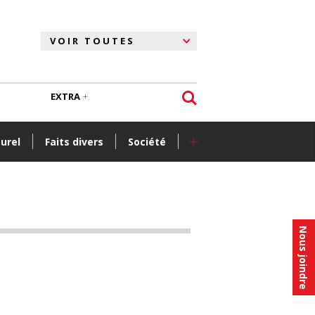
EXTRA
+
turel
Faits divers
Société
Nous joindre