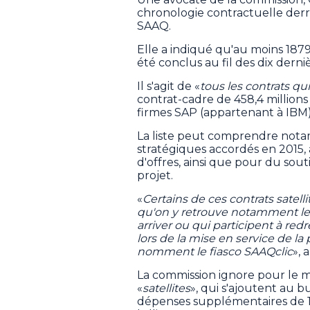
chronologie contractuelle derr
SAAQ.
Elle a indiqué qu'au moins 1879 
été conclus au fil des dix derni
Il s'agit de «
tous les contrats qu
contrat-cadre de 458,4 millions
firmes SAP (appartenant à IBM)
La liste peut comprendre nota
stratégiques accordés en 2015,
d'offres, ainsi que pour du s
projet.
«
Certains de ces contrats satel
qu'on y retrouve notamment les 
arriver ou qui participent à red
lors de la mise en service de la
nomment le fiasco SAAQclic
», 
La commission ignore pour le 
«
satellites
», qui s'ajoutent au bu
dépenses supplémentaires de 15