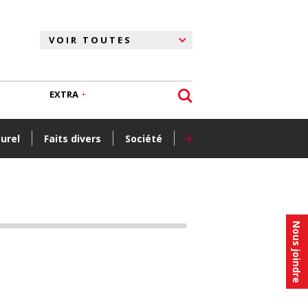
EXTRA
+
turel
Faits divers
Société
Nous joindre