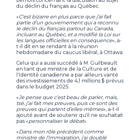
bémols concernant la discussion au sujet
du déclin du français au Québec.
«
C’est bizarre en plus parce que j’ai fait
partie d’un gouvernement qui a reconnu
le déclin du français partout au Canada,
incluant au Québec, et a modifié la Loi sur
les langues officielles en conséquence
», a-
t-il dit en se rendant à la réunion
hebdomadaire du caucus libéral, à Ottawa.
Celui qui a aussi succédé à M. Guilbeault
en tant que ministre de la Culture et de
l'Identité canadienne a par ailleurs vanté
des investissements de 4,1 millions $ prévus
dans le budget 2025.
«
Je pense que c’est beau de parler, mais,
tsé, j’ai fait mes preuves, puis ce sont des
preuves qui parlent d’elles-mêmes
», a-t-il
ajouté avant de soutenir qu'il ne souhaitait
pas «
personnaliser le débat
».
«
Dans mon rôle précédent comme
ministre de l’Immigration, j’ai doublé