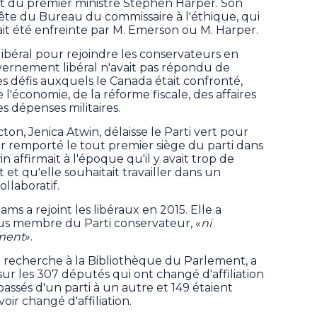
et du premier ministre Stephen Harper. Son
ête du Bureau du commissaire à l'éthique, qui
it été enfreinte par M. Emerson ou M. Harper.
 libéral pour rejoindre les conservateurs en
uvernement libéral n'avait pas répondu de
s défis auxquels le Canada était confronté,
l'économie, de la réforme fiscale, des affaires
 dépenses militaires.
on, Jenica Atwin, délaisse le Parti vert pour
oir remporté le tout premier siège du parti dans
 affirmait à l'époque qu'il y avait trop de
t et qu'elle souhaitait travailler dans un
llaboratif.
ms a rejoint les libéraux en 2015. Elle a
plus membre du Parti conservateur, «
ni
ement
».
e recherche à la Bibliothèque du Parlement, a
ur les 307 députés qui ont changé d'affiliation
passés d'un parti à un autre et 149 étaient
ir changé d'affiliation.