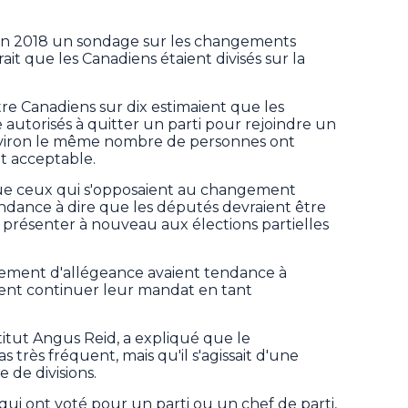
 en 2018 un sondage sur les changements
rait que les Canadiens étaient divisés sur la
e Canadiens sur dix estimaient que les
e autorisés à quitter un parti pour rejoindre un
nviron le même nombre de personnes ont
it acceptable.
que ceux qui s'opposaient au changement
tendance à dire que les députés devraient être
 présenter à nouveau aux élections partielles
ement d'allégeance avaient tendance à
sent continuer leur mandat en tant
stitut Angus Reid, a expliqué que le
très fréquent, mais qu'il s'agissait d'une
 de divisions.
 qui ont voté pour un parti ou un chef de parti,