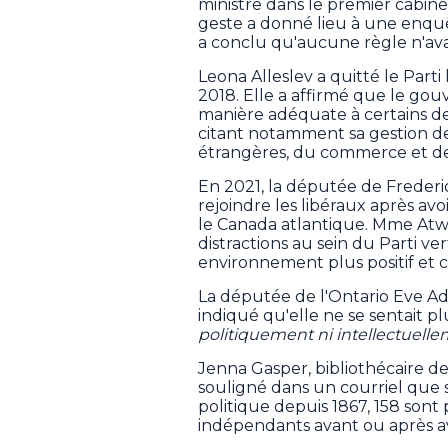
ministre dans le premier cabin
geste a donné lieu à une enqu
a conclu qu'aucune règle n'ava
Leona Alleslev a quitté le Parti
2018. Elle a affirmé que le go
manière adéquate à certains de
citant notamment sa gestion de 
étrangères, du commerce et des
En 2021, la députée de Frederict
rejoindre les libéraux après av
le Canada atlantique. Mme Atwin
distractions au sein du Parti ver
environnement plus positif et co
La députée de l'Ontario Eve Ada
indiqué qu'elle ne se sentait 
politiquement ni intellectuell
Jenna Gasper, bibliothécaire d
souligné dans un courriel que s
politique depuis 1867, 158 sont 
indépendants avant ou après avo