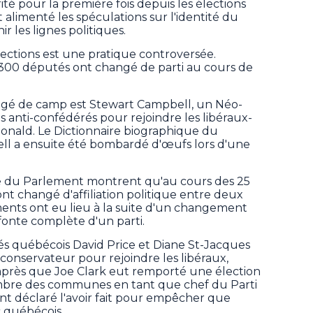
ité pour la première fois depuis les élections
alimenté les spéculations sur l'identité du
r les lignes politiques.
ections est une pratique controversée.
 300 députés ont changé de parti au cours de
ngé de camp est Stewart Campbell, un Néo-
les anti-confédérés pour rejoindre les libéraux-
onald. Le Dictionnaire biographique du
l a ensuite été bombardé d'œufs lors d'une
e du Parlement montrent qu'au cours des 25
nt changé d'affiliation politique entre deux
ents ont eu lieu à la suite d'un changement
efonte complète d'un parti.
s québécois David Price et Diane St-Jacques
-conservateur pour rejoindre les libéraux,
après que Joe Clark eut remporté une élection
hambre des communes en tant que chef du Parti
ont déclaré l'avoir fait pour empêcher que
c québécois.