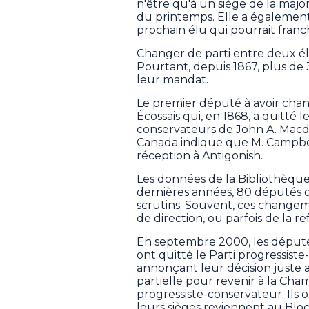
n'être qu'à un siège de la major
du printemps. Elle a également 
prochain élu qui pourrait franchi
Changer de parti entre deux él
Pourtant, depuis 1867, plus de
leur mandat.
Le premier député à avoir cha
Écossais qui, en 1868, a quitté 
conservateurs de John A. Macd
Canada indique que M. Campbel
réception à Antigonish.
Les données de la Bibliothèqu
dernières années, 80 députés o
scrutins. Souvent, ces changem
de direction, ou parfois de la r
En septembre 2000, les député
ont quitté le Parti progressiste
annonçant leur décision juste 
partielle pour revenir à la C
progressiste-conservateur. Ils 
leurs sièges reviennent au Blo