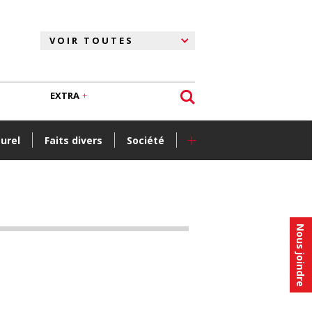
EXTRA
+
turel
Faits divers
Société
Nous joindre