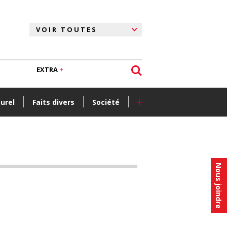
EXTRA
+
turel
Faits divers
Société
Nous joindre