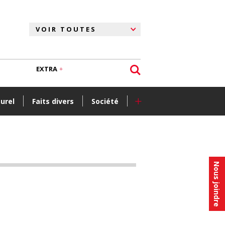
EXTRA
+
turel
Faits divers
Société
Nous joindre