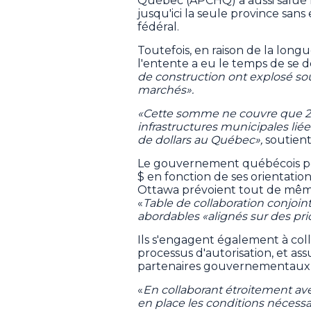
Québec (APCHQ) a aussi salué 
jusqu'ici la seule province sa
fédéral.
Toutefois, en raison de la longu
l'entente a eu le temps de se d
de construction ont explosé sous 
marchés».
«Cette somme ne couvre que 2 %
infrastructures municipales lié
de dollars au Québec»,
soutien
Le gouvernement québécois pour
$ en fonction de ses orientation
Ottawa prévoient tout de même
«
Table de collaboration conjoi
abordables «alignés sur des pri
Ils s'engagent également à coll
processus d'autorisation, et as
partenaires gouvernementaux,
«
En collaborant étroitement a
en place les conditions nécessa