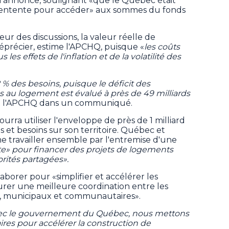
l'annonce, soulignant «que le Québec était
ns entente pour accéder» aux sommes du fonds
eur des discussions, la valeur réelle de
éprécier, estime l'APCHQ, puisque «
les coûts
les effets de l'inflation et de la volatilité des
 des besoins, puisque le déficit des
es au logement est évalué à près de 49 milliards
t l'APCHQ dans un communiqué.
ra utiliser l'enveloppe de près de 1 milliard
s et besoins sur son territoire. Québec et
 travailler ensemble par l'entremise d'une
nte» pour financer des projets de logements
orités partagées».
aborer pour «simplifier et accélérer les
surer une meilleure coordination entre les
 municipaux et communautaires».
vec le gouvernement du Québec, nous mettons
ires pour accélérer la construction de