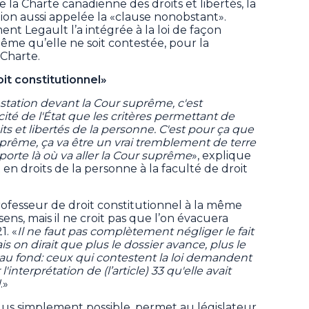
e la Charte canadienne des droits et libertés, la
ion aussi appelée la «clause nonobstant».
ent Legault l’a intégrée à la loi de façon
même qu’elle ne soit contestée, pour la
 Charte.
t constitutionnel»
station devant la Cour suprême, c'est
cité de l'État que les critères permettant de
ts et libertés de la personne. C'est pour ça que
suprême, ça va être un vrai tremblement de terre
porte là où va aller la Cour suprême
», explique
en droits de la personne à la faculté de droit
rofesseur de droit constitutionnel à la même
ns, mais il ne croit pas que l’on évacuera
1. «
Il ne faut pas complètement négliger le fait
s on dirait que plus le dossier avance, plus le
, au fond: ceux qui contestent la loi demandent
interprétation de (l’article) 33 qu'elle avait
d
.»
plus simplement possible, permet au législateur