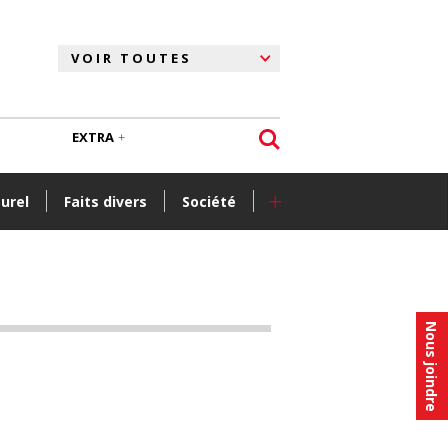
EXTRA
+
turel
Faits divers
Société
Nous joindre