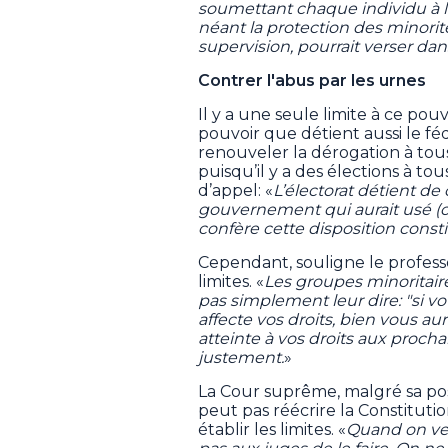
soumettant chaque individu à la 
néant la protection des minorités
supervision, pourrait verser dan
Contrer l'abus par les urnes
Il y a une seule limite à ce p
pouvoir que détient aussi
le féd
renouveler la dérogation à tous
puisqu’il y a des élections à to
d’appel: «
L’électorat détient de 
gouvernement qui aurait usé (o
confère cette disposition consti
Cependant, souligne le professe
limites. «
Les groupes minoritaire
pas simplement leur dire: "si vo
affecte vos droits, bien vous au
atteinte à vos droits aux prochai
justement.
»
La Cour suprême, malgré sa pos
peut pas réécrire la Constitutio
établir les limites. «
Quand on veu