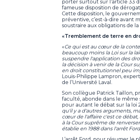
porter surtout sur l’article 33 d
fameuse disposition de dérogat
Cette disposition, le gouvernem
préventive, c’est-à-dire avant 
soustraire aux obligations de la
«Tremblement de terre en droi
«
Ce qui est au cœur de la conte
beaucoup moins la Loi sur la laï
suspendre l'application des droi
la décision à venir de la Cour 
en droit constitutionnel peu im
Louis-Philippe Lampron, expert 
de l’Université Laval.
Son collègue Patrick Taillon, p
faculté, abonde dans le même se
pour autant le débat sur la loi 2
qu'il y a d'autres arguments, mai
cœur de l'affaire c'est ce débat
à la Cour suprême de renverser l'
établie en 1988 dans l'arrêt For
L’arrêt Ford, pour résumer le 