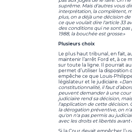
pas aux juges de le faire. On ne
suprême. Mais d'autres vous dir
interprétation, la complètent, 
plus, on a déjà une décision de
ce que voulait dire l'article 33 
des conditions qui ne sont pas 
1988, la bouchée est grosse.
»
Plusieurs choix
Le plus haut tribunal, en fait, 
maintenir l’arrêt Ford et, à 
sur toute la ligne. Il pourrait a
permet d’utiliser la dispositio
empêche ce que Louis-Philippe
législateur et le judiciaire. «
Dans
constitutionnalité, il faut d’abo
peuvent demander à une cour si 
judiciaire rend sa décision, mai
l'application de cette décision. 
la dérogation préventive, on n'
qu'on n'a pas permis au judiciai
avec les droits et libertés avant 
Si la Cour devait empêcher l’us