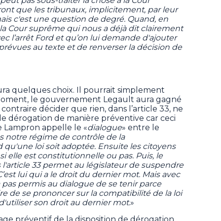
 peut pas sous-traiter la chose à la Cour
ont que les tribunaux, implicitement, par leur
mais c'est une question de degré. Quand, en
 la Cour suprême qui nous a déjà dit clairement
avec l’arrêt Ford et qu’on lui demande d'ajouter
prévues au texte et de renverser la décision de
aura quelques choix. Il pourrait simplement
ce moment, le gouvernement Legault aura gagné
u contraire décider que rien, dans l’article 33, ne
n de dérogation de manière préventive car ceci
 Lampron appelle le «
dialogue
» entre le
 notre régime de contrôle de la
rd qu'une loi soit adoptée. Ensuite les citoyens
elle est constitutionnelle ou pas. Puis, le
s l'article 33 permet au législateur de suspendre
C’est lui qui a le droit du dernier mot. Mais avec
a pas permis au dialogue de se tenir parce
re de se prononcer sur la compatibilité de la loi
d'utiliser son droit au dernier mot.
»
age préventif de la disposition de dérogation,