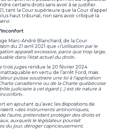
ndre certains droits sans avoir à se justifier.
 21, tant la Cour supérieure que la Cour d’appel
plus haut tribunal, non sans avoir critiqué la
ervi.
d'inconfort
 juge Marc-André Blanchard, de la Cour
ision du 21 avril 2021 que «
l’utilisation par le
ation apparaît excessive, parce que trop large,
able dans l’état actuel du droit
».
e trois juges rendue le 20 février 2024
 inattaquable en vertu de l’arrêt Ford, mais
ateur puisse soustraire une loi à l’application
a Charte canadienne ou de la Charte québécoise
trôle judiciaire à cet égard (…) est de nature à
l’inconfort
».
fort en ajoutant qu’avec les dispositions de
raient «
des instruments antinomiques,
de l’autre, prétendant protéger des droits et
ux, auxquels le législateur pourrait
es du jour, déroger capricieusement,