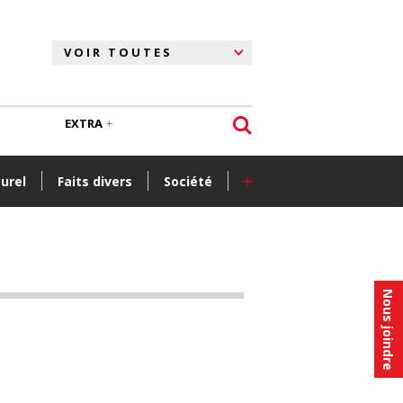
EXTRA
+
turel
Faits divers
Société
Nous joindre