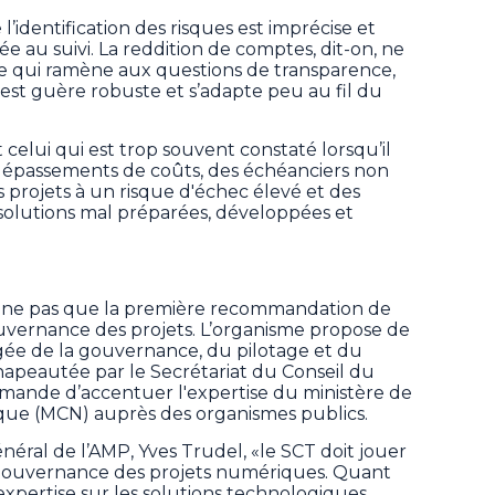
identification des risques est imprécise et
e au suivi. La reddition de comptes, dit-on, ne
, ce qui ramène aux questions de transparence,
n’est guère robuste et s’adapte peu au fil du
 celui qui est trop souvent constaté lorsqu’il
dépassements de coûts, des échéanciers non
 projets à un risque d'échec élevé et des
 solutions mal préparées, développées et
onne pas que la première recommandation de
gouvernance des projets. L’organisme propose de
gée de la gouvernance, du pilotage et du
chapeautée par le Secrétariat du Conseil du
mmande d’accentuer l'expertise du ministère de
que (MCN) auprès des organismes publics.
néral de l’AMP, Yves Trudel, «le SCT doit jouer
 gouvernance des projets numériques. Quant
expertise sur les solutions technologiques,