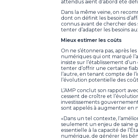
attendus aient d’abord été déf
Dans la même veine, on recom
dont on définit les besoins d’af
connus avant de chercher des s
tenter d’adapter les besoins au
Mieux estimer les coûts
On ne s’étonnera pas, après le
numériques qui ont marqué l’a
insiste sur l’établissement d’u
tenter d’offrir une certaine fia
l’autre, en tenant compte de l
l’évolution potentielle des coû
L’AMP conclut son rapport avec 
cessent de croître et l’évolutio
investissements gouvernement
sont appelés à augmenter en n
«Dans un tel contexte, l’amélio
seulement un enjeu de saine ges
essentielle à la capacité de l’É
numérique, de générer les béné