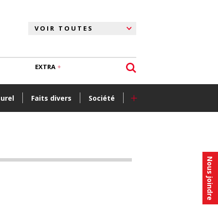
EXTRA
+
turel
Faits divers
Société
Nous joindre