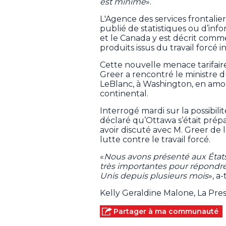
est minime
».
L'Agence des services frontalie
publié de statistiques ou d’info
et le Canada y est décrit com
produits issus du travail forcé i
Cette nouvelle menace tarifai
Greer a rencontré le ministre
LeBlanc, à Washington, en amon
continental.
Interrogé mardi sur la possibil
déclaré qu’Ottawa s’était prép
avoir discuté avec M. Greer 
lutte contre le travail forcé.
«
Nous avons présenté aux États
très importantes pour répondre
Unis depuis plusieurs mois
», a-
Kelly Geraldine Malone, La Pr
Partager à ma communauté