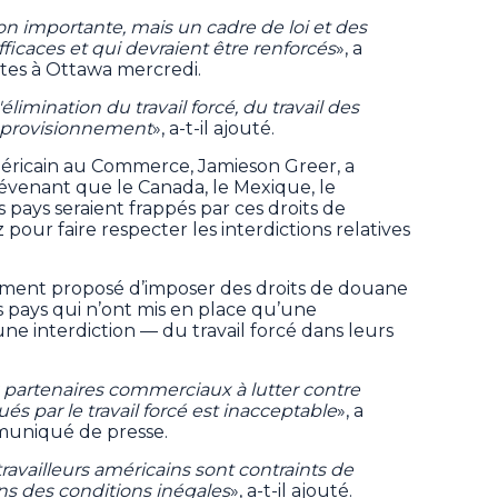
 importante, mais un cadre de loi et des
fficaces et qui devraient être renforcés
», a
stes à Ottawa mercredi.
élimination du travail forcé, du travail des
approvisionnement
», a-t-il ajouté.
éricain au Commerce, Jamieson Greer, a
révenant que le Canada, le Mexique, le
pays seraient frappés par ces droits de
 pour faire respecter les interdictions relatives
ement proposé d’imposer des droits de douane
es pays qui n’ont mis en place qu’une
une interdiction — du travail forcé dans leurs
x partenaires commerciaux à lutter contre
és par le travail forcé est inacceptable
», a
muniqué de presse.
travailleurs américains sont contraints de
ans des conditions inégales
», a-t-il ajouté.