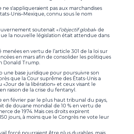
 ne s'appliqueraient pas aux marchandises
tats-Unis–Mexique, connu sous le nom
ouvernement soutenait «
l’objectif global
» de
 que la nouvelle législation était attendue dans
é menées en vertu de l’article 301 de la loi sur
ncées en mars afin de consolider les politiques
ain Donald Trump.
ump une base juridique pour poursuivre son
près que la Cour suprême des États-Unis a
 «Jour de la libération» et ceux visant le
n raison de la crise du fentanyl.
 en février par le plus haut tribunal du pays,
oit de douane mondial de 10 % en vertu de
mmerce de 1974. Mais ces droits expirent
0 jours, à moins que le Congrès ne vote leur
vail forcé pourraient être plus durables, mais