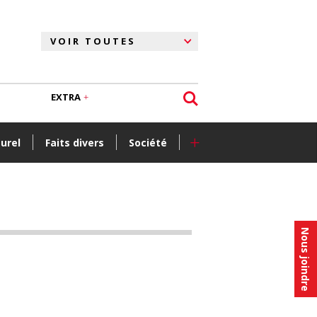
EXTRA
+
turel
Faits divers
Société
Nous joindre