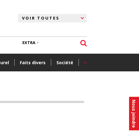
EXTRA
+
turel
Faits divers
Société
Nous joindre