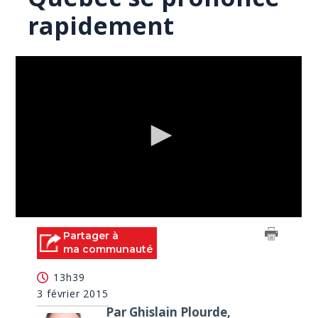
rapidement
0
seconds
Partager à
of
ma communauté
0
seconds
13h39
3 février 2015
Par Ghislain Plourde,