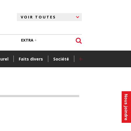
EXTRA
+
turel
Faits divers
Société
Nous joindre