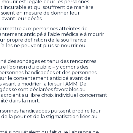
à mourir est légale pour les personnes
et incurable et qui souffrent de manière
es soient en mesure de donner leur
avant leur décès.
permettre aux personnes atteintes de
tement anticipé à l’aide médicale à mourir
ur propre définition de la souffrance
’elles ne peuvent plus se nourrir ou
né des sondages et tenu des rencontres
re l’opinion du public – y compris des
s personnes handicapées et des personnes
sur le consentement anticipé avant de
isant à modifier la loi sur l'AMM. De
ées se sont déclarées favorables au
s croient au libre choix individuel concernant
gnité dans la mort.
ersonnes handicapées puissent prédire leur
 de la peur et de la stigmatisation liées au
nté s'inquiétaient du fait que l'absence de