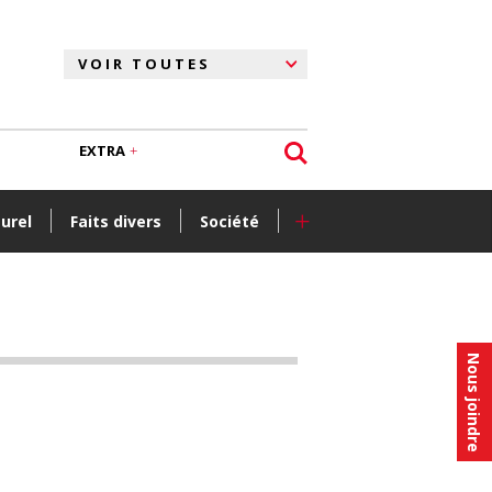
EXTRA
+
turel
Faits divers
Société
Nous joindre