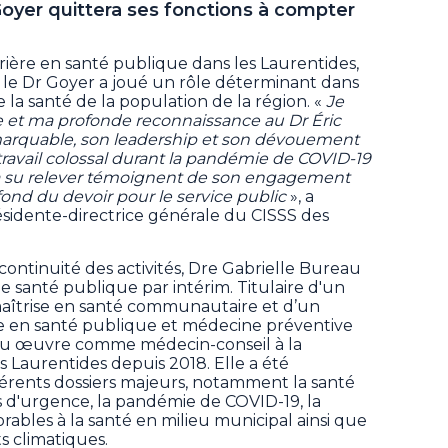
 Goyer quittera ses fonctions à compter
rière en santé publique dans les Laurentides,
, le Dr Goyer a joué un rôle déterminant dans
 la santé de la population de la région. «
Je
 et ma profonde reconnaissance au Dr Éric
marquable, son leadership et son dévouement
ravail colossal durant la pandémie de COVID-19
l a su relever témoignent de son engagement
fond du devoir pour le service public
», a
́sidente-directrice générale du CISSS des
a continuité des activités, Dre Gabrielle Bureau
e santé publique par intérim. Titulaire d'un
aîtrise en santé communautaire et d’un
ste en santé publique et médecine préventive
eau œuvre comme médecin-conseil à la
 Laurentides depuis 2018. Elle a été
érents dossiers majeurs, notamment la santé
d'urgence, la pandémie de COVID-19, la
ables à la santé en milieu municipal ainsi que
s climatiques.