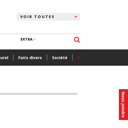
EXTRA
+
turel
Faits divers
Société
Nous joindre