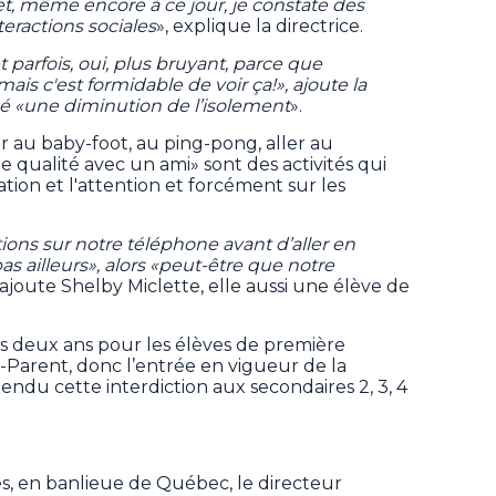
e et, même encore à ce jour, je constate des
ractions sociales
», explique la directrice.
t parfois, oui, plus bruyant, parce que
mais c'est formidable de voir ça!», ajoute la
qué «une diminution de l’isolement
».
r au baby-foot, au ping-pong, aller au
qualité avec un ami» sont des activités qui
tion et l'attention et forcément sur les
tions sur notre téléphone avant d’aller en
as ailleurs», alors «peut-être que notre
 ajoute Shelby Miclette, elle aussi une élève de
is deux ans pour les élèves de première
-Parent, donc l’entrée en vigueur de la
du cette interdiction aux secondaires 2, 3, 4
, en banlieue de Québec, le directeur