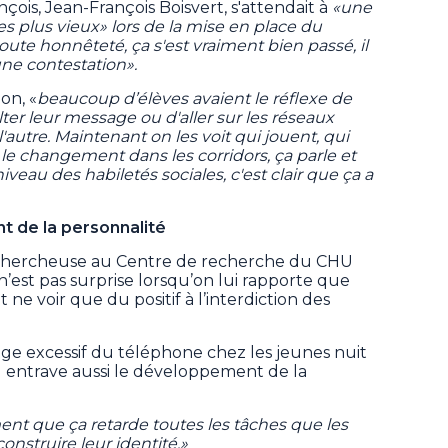
çois, Jean-François Boisvert, s'attendait à
«une
es plus vieux» lors de la mise en place du
te honnêteté, ça s'est vraiment bien passé, il
une contestation».
on, «
beaucoup d’élèves avaient le réflexe de
ulter leur message ou d'aller sur les réseaux
l'autre. Maintenant on les voit qui jouent, qui
 le changement dans les corridors, ça parle et
iveau des habiletés sociales, c'est clair que ça a
 de la personnalité
 chercheuse au Centre de recherche du CHU
 n’est pas surprise lorsqu’on lui rapporte que
ne voir que du positif à l’interdiction des
age excessif du téléphone chez les jeunes nuit
 il entrave aussi le développement de la
ement que ça retarde toutes les tâches que les
onstruire leur identité.»