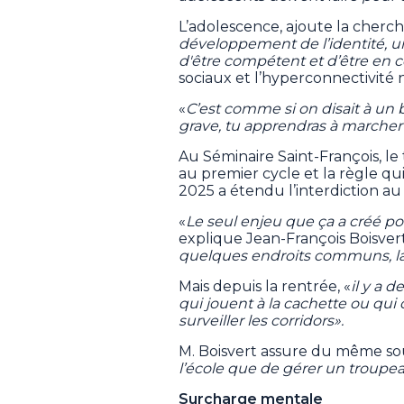
L’adolescence, ajoute la cherch
développement de l’identité, u
d'être compétent et d’être en c
sociaux et l’hyperconnectivité 
«
C’est comme si on disait à un b
grave, tu apprendras à marcher 
Au Séminaire Saint-François, le
au premier cycle et la règle qui
2025 a étendu l’interdiction a
«
Le seul enjeu que ça a créé pou
explique Jean-François Boisvert
quelques endroits communs, la
Mais depuis la rentrée, «
il y a 
qui jouent à la cachette ou qui c
surveiller les corridors».
M. Boisvert assure du même souf
l’école que de gérer un troupe
Surcharge mentale