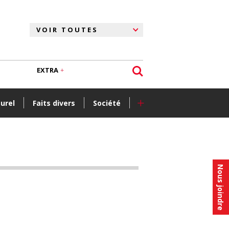
EXTRA
+
turel
Faits divers
Société
Nous joindre