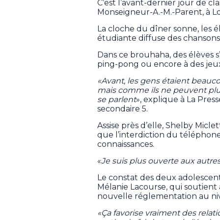
C’est l’avant-dernier jour de cl
Monseigneur-A.-M.-Parent, à L
La cloche du dîner sonne, les él
étudiante diffuse des chansons
Dans ce brouhaha, des élèves s’
ping-pong ou encore à des jeux
«Avant, les gens étaient beauco
mais comme ils ne peuvent plus 
se parlent
», explique à La Pre
secondaire 5.
Assise près d’elle, Shelby Miclet
que l’interdiction du téléphone 
connaissances.
«
Je suis plus ouverte aux autre
Le constat des deux adolescentes
Mélanie Lacourse, qui soutient 
nouvelle réglementation au nive
«Ça favorise vraiment des relati