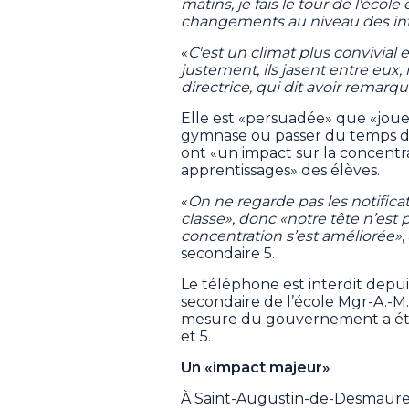
matins, je fais le tour de l'écol
changements au niveau des inte
«
C'est un climat plus convivial e
justement, ils jasent entre eux, 
directrice, qui dit avoir remar
Elle est «persuadée» que «joue
gymnase ou passer du temps de 
ont «un impact sur la concentra
apprentissages» des élèves.
«
On ne regarde pas les notifica
classe», donc «notre tête n’est p
concentration s’est améliorée»
,
secondaire 5.
Le téléphone est interdit depu
secondaire de l’école Mgr-A.-M.
mesure du gouvernement a éten
et 5.
Un «impact majeur»
À Saint-Augustin-de-Desmaures