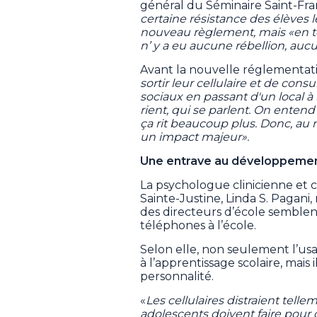
général du Séminaire Saint-Fran
certaine résistance des élèves l
nouveau règlement, mais «en tou
n’ y a eu aucune rébellion, auc
Avant la nouvelle réglementati
sortir leur cellulaire et de cons
sociaux en passant d'un local à 
rient, qui se parlent. On entend
ça rit beaucoup plus. Donc, au n
un impact majeur».
Une entrave au développement
La psychologue clinicienne et
Sainte-Justine, Linda S. Pagani,
des directeurs d’école semblent 
téléphones à l’école.
Selon elle, non seulement l’us
à l’apprentissage scolaire, mais
personnalité.
«
Les cellulaires distraient tell
adolescents doivent faire pour c