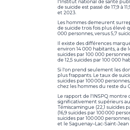
l'Institut national de santé p
de suicide est passé de 17,9 à 
et 2023.
Les hommes demeurent surreprés
de suicide trois fois plus élevé 
000 personnes, versus 5,7 suic
Il existe des différences marqu
environ 14 000 habitants, a de lo
suicides par 100 000 personnes 
de 12,5 suicides par 100 000 hab
Si l'on prend seulement les do
plus frappants. Le taux de sui
suicides par 100 000 personnes,
chez les hommes du reste du 
Le rapport de l'INSPQ montre q
significativement supérieurs au re
Témiscamingue (22,1 suicides 
(16,9 suicides par 100 000 pers
suicides par 100 000 personnes),
et le Saguenay–Lac-Saint-Jean (