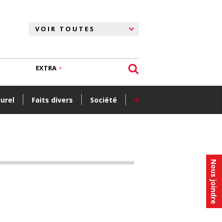
EXTRA
+
turel
Faits divers
Société
Nous joindre