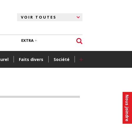
EXTRA
+
turel
Faits divers
Société
Nous joindre