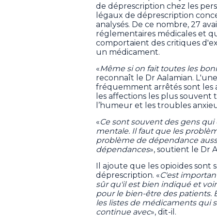
de déprescription chez les pers
légaux de déprescription conce
analysés. De ce nombre, 27 avai
réglementaires médicales et qua
comportaient des critiques d'e
un médicament.
«
Même si on fait toutes les bon
reconnaît le Dr Aalamian. L'une
fréquemment arrêtés sont les a
les affections les plus souvent 
l’humeur et les troubles anxieu
«
Ce sont souvent des gens qui 
mentale. Il faut que les problème
problème de dépendance aussi. Et
dépendances
», soutient le Dr 
Il ajoute que les opioïdes son
déprescription. «
C'est importa
sûr qu'il est bien indiqué et vo
pour le bien-être des patients. E
les listes de médicaments qui so
continue avec
», dit-il.