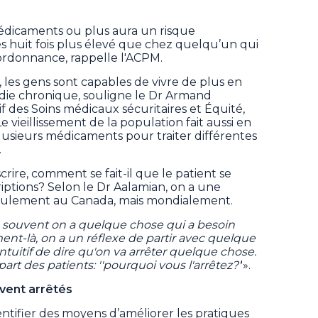
dicaments ou plus aura un risque
 huit fois plus élevé que chez quelqu’un qui
rdonnance, rappelle l'ACPM.
, les gens sont capables de vivre de plus en
ie chronique, souligne le Dr Armand
if des Soins médicaux sécuritaires et Équité,
Le vieillissement de la population fait aussi en
lusieurs médicaments pour traiter différentes
.
crire, comment se fait-il que le patient se
iptions? Selon le Dr Aalamian, on a une
eulement au Canada, mais mondialement.
 souvent on a quelque chose qui a besoin
ent-là, on a un réflexe de partir avec quelque
ntuitif de dire qu'on va arrêter quelque chose.
art des patients: ''pourquoi vous l'arrêtez?'
'».
vent arrêtés
entifier des moyens d’améliorer les pratiques