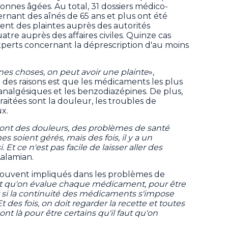
onnes âgées. Au total, 31 dossiers médico-
rnant des aînés de 65 ans et plus ont été
ent des plaintes auprès des autorités
tre auprès des affaires civiles. Quinze cas
xperts concernant la déprescription d'au moins
nes choses, on peut avoir une plainte
»,
 des raisons est que les médicaments les plus
nalgésiques et les benzodiazépines. De plus,
traitées sont la douleur, les troubles de
x.
ont des douleurs, des problèmes de santé
s soient gérés, mais des fois, il y a un
 ce n'est pas facile de laisser aller des
Aalamian.
t souvent impliqués dans les problèmes de
nt qu'on évalue chaque médicament, pour être
ir si la continuité des médicaments s'impose
t des fois, on doit regarder la recette et toutes
nt là pour être certains qu'il faut qu'on