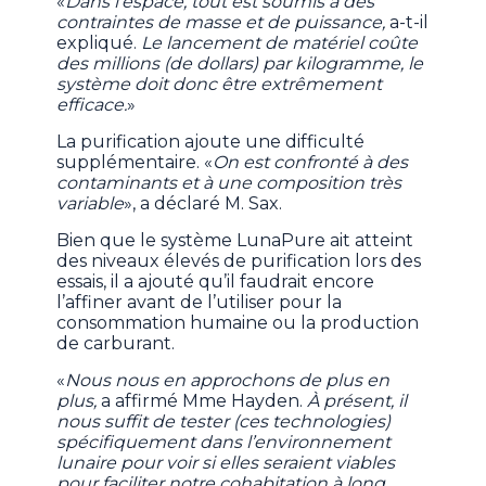
«
Dans l’espace, tout est soumis à des
contraintes de masse et de puissance,
a-t-il
expliqué.
Le lancement de matériel coûte
des millions (de dollars) par kilogramme, le
système doit donc être extrêmement
efficace.
»
La purification ajoute une difficulté
supplémentaire. «
On est confronté à des
contaminants et à une composition très
variable
», a déclaré M. Sax.
Bien que le système LunaPure ait atteint
des niveaux élevés de purification lors des
essais, il a ajouté qu’il faudrait encore
l’affiner avant de l’utiliser pour la
consommation humaine ou la production
de carburant.
«
Nous nous en approchons de plus en
plus,
a affirmé Mme Hayden.
À présent, il
nous suffit de tester (ces technologies)
spécifiquement dans l’environnement
lunaire pour voir si elles seraient viables
pour faciliter notre cohabitation à long