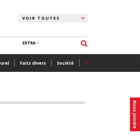
EXTRA
+
turel
Faits divers
Société
Nous joindre