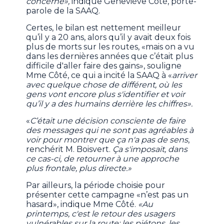
concerné»,
indique Geneviève Côté, porte-
parole de la SAAQ.
Certes, le bilan est nettement meilleur
qu’il y a 20 ans, alors qu’il y avait deux fois
plus de morts sur les routes, «mais on a vu
dans les dernières années que c’était plus
difficile d'aller faire des gains», souligne
Mme Côté, ce qui a incité la SAAQ à «
arriver
avec quelque chose de différent, où les
gens vont encore plus s'identifier et voir
qu’il y a des humains derrière les chiffres».
«
C’était une décision consciente de faire
des messages qui ne sont pas agréables à
voir pour montrer que ça n'a pas de sens
,
renchérit M. Boisvert.
Ça s'imposait, dans
ce cas-ci, de retourner à une approche
plus frontale, plus directe.»
Par ailleurs, la période choisie pour
présenter cette campagne «n’est pas un
hasard», indique Mme Côté.
«Au
printemps, c'est le retour des usagers
vulnérables sur la route: les piétons, les