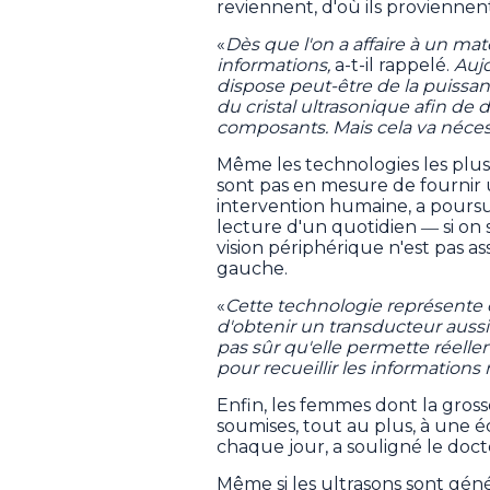
reviennent, d'où ils proviennent
«
Dès que l'on a affaire à un ma
informations,
a-t-il rappelé.
Aujo
dispose peut-être de la puissan
du cristal ultrasonique afin de d
composants. Mais cela va nécess
Même les technologies les plus
sont pas en mesure de fournir
intervention humaine, a poursu
lecture d'un quotidien ― si on 
vision périphérique n'est pas as
gauche.
«
Cette technologie représente 
d'obtenir un transducteur aussi fi
pas sûr qu'elle permette réelle
pour recueillir les informations
Enfin, les femmes dont la grosses
soumises, tout au plus, à une 
chaque jour, a souligné le doc
Même si les ultrasons sont gé