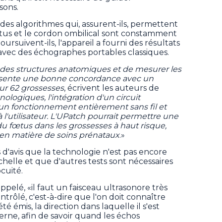
sons.
es algorithmes qui, assurent-ils, permettent
tus et le cordon ombilical sont constamment
rsuivent-ils, l'appareil a fourni des résultats
vec des échographes portables classiques.
 des structures anatomiques et de mesurer les
présente une bonne concordance avec un
ur 62 grossesses
, écrivent les auteurs de
ologiques, l'intégration d'un circuit
 un fonctionnement entièrement sans fil et
à l'utilisateur. L'UPatch pourrait permettre une
 du fœtus dans les grossesses à haut risque,
és en matière de soins prénataux
.»
d'avis que la technologie n'est pas encore
chelle et que d'autres tests sont nécessaires
ocuité.
appelé, «il faut un faisceau ultrasonore très
trôlé, c'est-à-dire que l'on doit connaître
 émis, la direction dans laquelle il s'est
erne, afin de savoir quand les échos