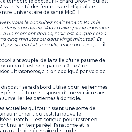
», a tempéré le docteur Richard Brown, qui est
Mission Santé des femmes de l'Hôpital de
tre universitaire de santé McGill.
web, vous le consultez maintenant. Vous le
 dans une heure. Vous n'allez pas le consulter
er à un moment donné, mais est-ce que cela a
ans cinq minutes ou dans vingt minutes? Et
 pas si cela fait une différence ou non
», a-t-il
tocollant souple, de la taille d'une paume de
'abdomen. Il est relié par un câble à un
ées ultrasonores, a-t-on expliqué par voie de
ispositif sera d'abord utilisé pour les femmes
s espèrent à terme disposer d'une version sans
surveiller les patientes à domicile.
 actuelles qui fournissent une sorte de
tion au moment du test, la nouvelle
isée UPatch ― est conçue pour rester en
continu, en temps réel, l'anatomie et la
ans qu'il soit nécessaire de guider