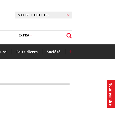
EXTRA
+
turel
Faits divers
Société
Nous joindre