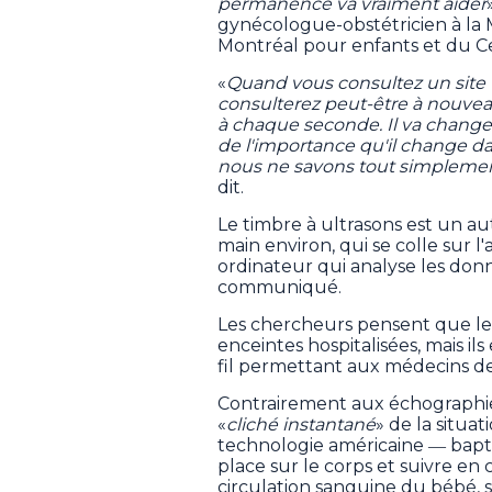
permanence va vraiment aider
gynécologue-obstétricien à la 
Montréal pour enfants et du Cen
«
Quand vous consultez un site 
consulterez peut-être à nouveau
à chaque seconde. Il va chang
de l'importance qu'il change d
nous ne savons tout simplement
dit.
Le timbre à ultrasons est un au
main environ, qui se colle sur l
ordinateur qui analyse les donn
communiqué.
Les chercheurs pensent que le d
enceintes hospitalisées, mais il
fil permettant aux médecins de 
Contrairement aux échographies
«
cliché instantané
» de la situa
technologie américaine ― bapt
place sur le corps et suivre en 
circulation sanguine du bébé, s