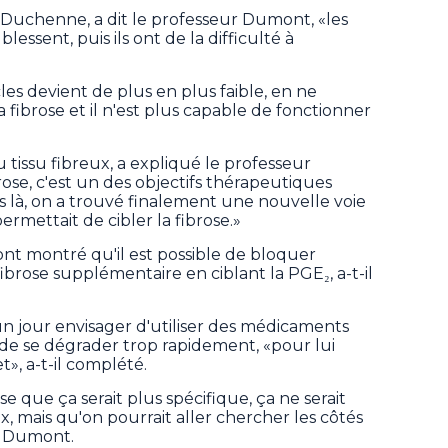
e Duchenne, a dit le professeur Dumont, «les
 blessent, puis ils ont de la difficulté à
cles devient de plus en plus faible, en ne
 fibrose et il n'est plus capable de fonctionner
tissu fibreux, a expliqué le professeur
rose, c'est un des objectifs thérapeutiques
s là, on a trouvé finalement une nouvelle voie
ermettait de cibler la fibrose.»
ont montré qu'il est possible de bloquer
brose supplémentaire en ciblant la PGE₂, a-t-il
un jour envisager d'utiliser des médicaments
de se dégrader trop rapidement, «pour lui
t», a-t-il complété.
e que ça serait plus spécifique, ça ne serait
 mais qu'on pourrait aller chercher les côtés
ur Dumont.