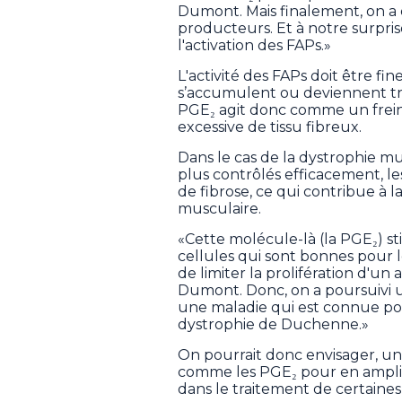
Dumont. Mais finalement, on a 
producteurs. Et à notre surpris
l'activation des FAPs.»
L'activité des FAPs doit être fi
s’accumulent ou deviennent trop
PGE₂ agit donc comme un frei
excessive de tissu fibreux.
Dans le cas de la dystrophie m
plus contrôlés efficacement, l
de fibrose, ce qui contribue à l
musculaire.
«Cette molécule-là (la PGE₂) st
cellules qui sont bonnes pour 
de limiter la prolifération d'un
Dumont. Donc, on a poursuivi un
une maladie qui est connue pour
dystrophie de Duchenne.»
On pourrait donc envisager, un 
comme les PGE₂ pour en amplif
dans le traitement de certaines