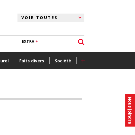
EXTRA
+
turel
Faits divers
Société
Nous joindre