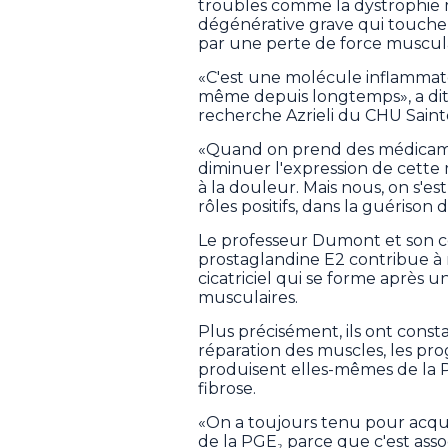
troubles comme la dystrophie
dégénérative grave qui touche 
par une perte de force musculai
«C'est une molécule inflammat
même depuis longtemps», a dit
recherche Azrieli du CHU Saint
«Quand on prend des médicament
diminuer l'expression de cette 
à la douleur. Mais nous, on s'est 
rôles positifs, dans la guérison 
Le professeur Dumont et son 
prostaglandine E2 contribue à m
cicatriciel qui se forme après un
musculaires.
Plus précisément, ils ont const
réparation des muscles, les pr
produisent elles-mêmes de la 
fibrose.
«On a toujours tenu pour acqui
de la PGE₂ parce que c'est asso