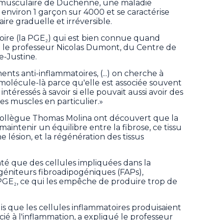
 musculaire de Duchenne, une maladie
environ 1 garçon sur 4000 et se caractérise
re graduelle et irréversible.
oire (la PGE₂) qui est bien connue quand
 le professeur Nicolas Dumont, du Centre de
e-Justine.
s anti-inflammatoires, (...) on cherche à
molécule-là parce qu'elle est associée souvent
intéressés à savoir si elle pouvait aussi avoir des
des muscles en particulier.»
collègue Thomas Molina ont découvert que la
aintenir un équilibre entre la fibrose, ce tissu
e lésion, et la régénération des tissus
até que des cellules impliquées dans la
ogéniteurs fibroadipogéniques (FAPs),
PGE₂, ce qui les empêche de produire trop de
s que les cellules inflammatoires produisaient
cié à l'inflammation, a expliqué le professeur