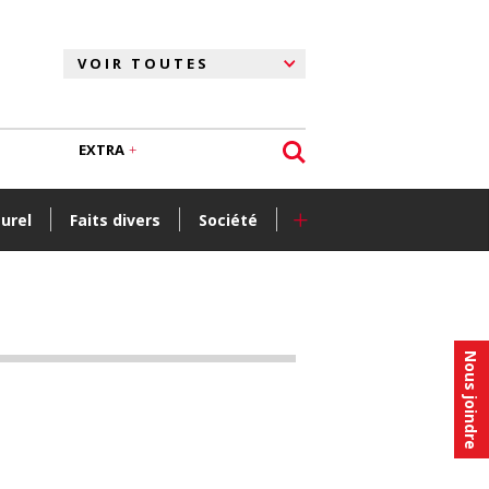
EXTRA
+
turel
Faits divers
Société
Nous joindre