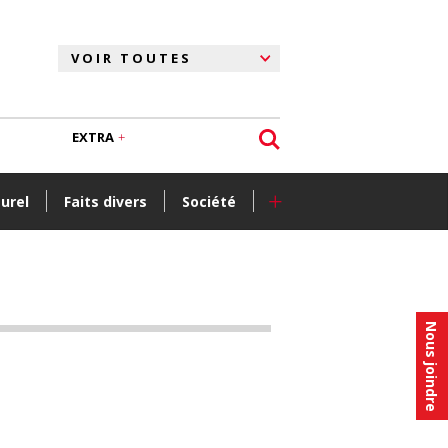
EXTRA
+
turel
Faits divers
Société
Nous joindre