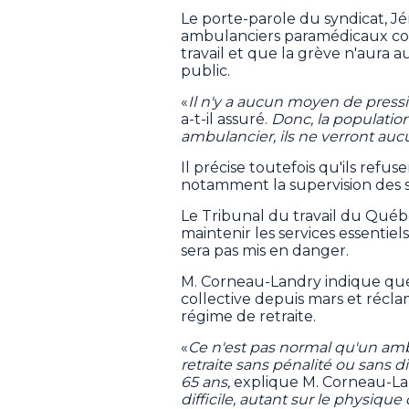
Le porte-parole du syndicat, J
ambulanciers paramédicaux con
travail et que la grève n'aura a
public.
«
Il n'y a aucun moyen de pressi
a-t-il assuré.
Donc, la populatio
ambulancier, ils ne verront auc
Il précise toutefois qu'ils refu
notamment la supervision des st
Le Tribunal du travail du Québe
maintenir les services essentie
sera pas mis en danger.
M. Corneau-Landry indique que 
collective depuis mars et récla
régime de retraite.
«
Ce n'est pas normal qu'un ambu
retraite sans pénalité ou sans 
65 ans,
explique M. Corneau-La
difficile, autant sur le physique