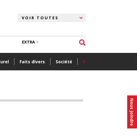
EXTRA
+
turel
Faits divers
Société
Nous joindre