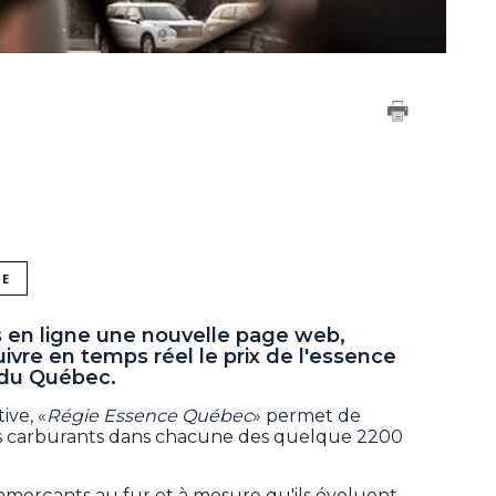
NE
s en ligne une nouvelle page web,
ivre en temps réel le prix de l'essence
 du Québec.
ive, «
Régie Essence Québec
» permet de
nts carburants dans chacune des quelque 2200
ommerçants au fur et à mesure qu'ils évoluent,