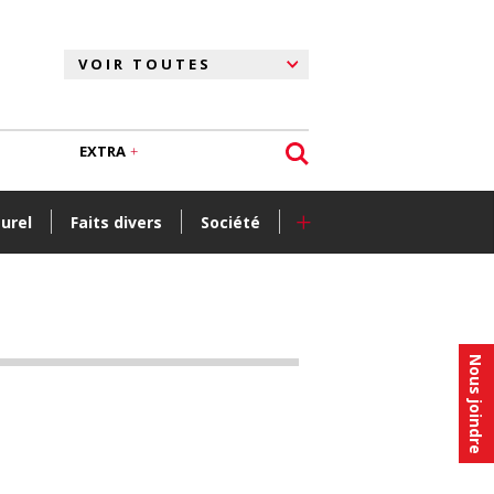
EXTRA
+
turel
Faits divers
Société
Nous joindre