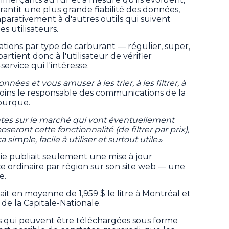
garantit une plus grande fiabilité des données,
mparativement à d'autres outils qui suivent
es utilisateurs.
tations par type de carburant — régulier, super,
partient donc à l'utilisateur de vérifier
rvice qui l'intéresse.
ées et vous amuser à les trier, à les filtrer, à
oins le responsable des communications de la
Bourque.
tantes sur le marché qui vont éventuellement
eront cette fonctionnalité (de filtrer par prix),
imple, facile à utiliser et surtout utile.
»
ie publiait seulement une mise à jour
e ordinaire par région sur son site web — une
e.
tait en moyenne de 1,959 $ le litre à Montréal et
n de la Capitale-Nationale.
s qui peuvent être téléchargées sous forme