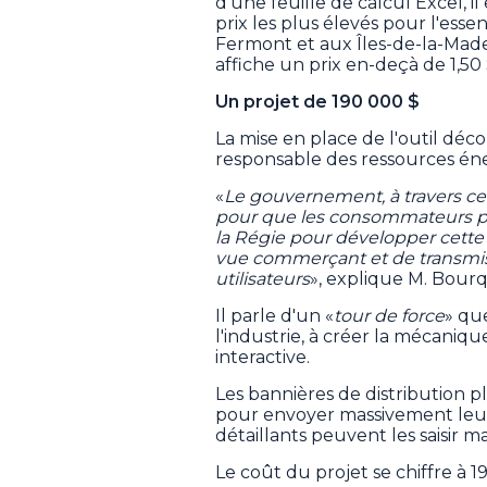
d'une feuille de calcul Excel, i
prix les plus élevés pour l'esse
Fermont et aux Îles-de-la-Madel
affiche un prix en-deçà de 1,50
Un projet de 190 000 $
La mise en place de l'outil déc
responsable des ressources éne
«
Le gouvernement, à travers ce pr
pour que les consommateurs pai
la Régie pour développer cette 
vue commerçant et de transmiss
utilisateurs
», explique M. Bour
Il parle d'un «
tour de force
» que
l'industrie, à créer la mécaniqu
interactive.
Les bannières de distribution pl
pour envoyer massivement leurs
détaillants peuvent les saisir 
Le coût du projet se chiffre à 1