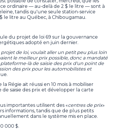
l est possible de constater, mercredi, que les
nce ordinaire — au-delà de 2 $ le litre — sont à
eine, tandis qu'une seule station-service
 $ le litre au Québec, à Chibougamau.
oule du projet de loi 69 sur la gouvernance
rgétiques adopté en juin dernier.
ojet de loi, voulait aller un petit peu plus loin
ent le meilleur prix possible, donc a mandaté
plateforme-là de saisie des prix d'un point de
ion des prix pour les automobilistes et
que.
 la Régie ait réussi en 10 mois à mobiliser
e de saisie des prix et développer la carte
us importantes utilisent des «
centres de prix
»
 informations, tandis que de plus petits
manuellement dans le système mis en place.
90 000 $.