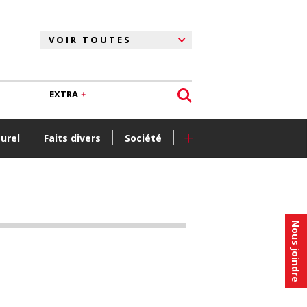
EXTRA
+
turel
Faits divers
Société
Nous joindre