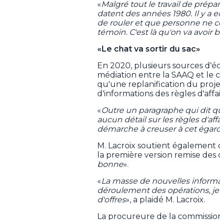
«
Malgré tout le travail de prépara
datent des années 1980. Il y a 
de rouler et que personne ne co
témoin. C'est là qu'on va avoi
«Le chat va sortir du sac»
En 2020, plusieurs sources d'éc
médiation entre la SAAQ et le c
qu'une replanification du pro
d'informations des règles d'affai
«
Outre un paragraphe qui dit qu
aucun détail sur les règles d'af
démarche à creuser à cet égard
M. Lacroix soutient également
la première version remise des d
bonne
».
«
La masse de nouvelles informa
déroulement des opérations, je n
d'offres
», a plaidé M. Lacroix.
La procureure de la commission