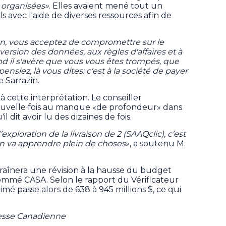
 organisées»
. Elles avaient mené tout un
ls avec l'aide de diverses ressources afin de
n, vous acceptez de compromettre sur le
version des données, aux règles d'affaires et à
nd il s'avère que vous vous êtes trompés, que
nsiez, là vous dites: c'est à la société de payer
 Sarrazin.
 cette interprétation. Le conseiller
nouvelle fois au manque «de profondeur» dans
'il dit avoir lu des dizaines de fois.
xploration de la livraison de 2 (SAAQclic), c’est
 On va apprendre plein de choses
», a soutenu M.
traînera une révision à la hausse du budget
ommé CASA. Selon le rapport du Vérificateur
mé passe alors de 638 à 945 millions $, ce qui
resse Canadienne