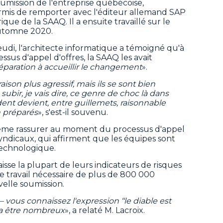
soumission de l'entreprise québécoise,
ermis de remporter avec l'éditeur allemand SAP
que de la SAAQ. Il a ensuite travaillé sur le
automne 2020.
udi, l'architecte informatique a témoigné qu'à
us d'appel d'offres, la SAAQ les avait
paration à accueillir le changement
».
raison plus agressif, mais ils se sont bien
ubir, je vais dire, ce genre de choc là dans
dent devient, entre guillemets, raisonnable
n préparés
», s'est-il souvenu.
même rassurer au moment du processus d'appel
syndicaux, qui affirment que les équipes sont
echnologique.
aisse la plupart de leurs indicateurs de risques
e travail nécessaire de plus de 800 000
elle soumission.
— vous connaissez l'expression ‘‘le diable est
l va être nombreux
», a relaté M. Lacroix.