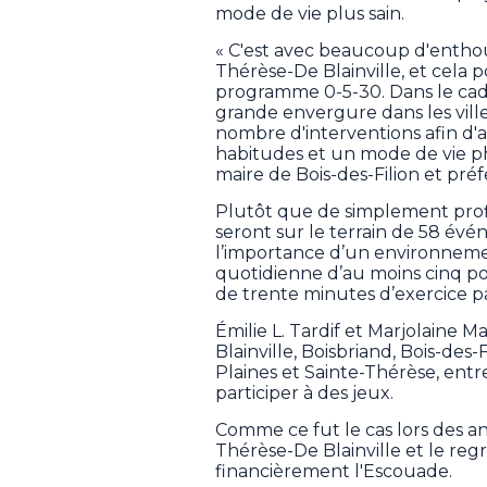
mode de vie plus sain.
« C'est avec beaucoup d'enth
Thérèse-De Blainville, et cela
programme 0-5-30. Dans le cad
grande envergure dans les ville
nombre d'interventions afin d'
habitudes et un mode de vie phy
maire de Bois-des-Filion et pré
Plutôt que de simplement profi
seront sur le terrain de 58 év
l’importance d’un environnem
quotidienne d’au moins cinq por
de trente minutes d’exercice pa
Émilie L. Tardif et Marjolaine M
Blainville, Boisbriand, Bois-des
Plaines et Sainte-Thérèse, entre
participer à des jeux.
Comme ce fut le cas lors des an
Thérèse-De Blainville et le r
financièrement l'Escouade.