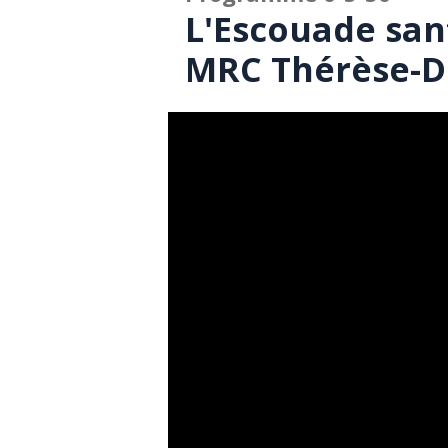
L'Escouade sant
MRC Thérèse-De