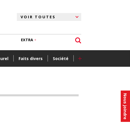
EXTRA
+
turel
Faits divers
Société
Nous joindre