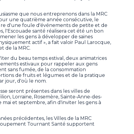
ousiasme que nous entreprenons dans la MRC
 pour une quatrième année consécutive, le
re d'une foule d'événements de petite et de
s, l'Escouade santé réalisera cet été un bon
amener les gens à développer de saines
siquement actif », a fait valoir Paul Larocque,
fet de la MRC.
ter du beau temps estival, deux animatrices
énements estivaux pour rappeler aux gens
ent sans fumée, de la consommation
tions de fruits et légumes et de la pratique
r jour, d'où le nom.
asse seront présentes dans les villes de
-Filion, Lorraine, Rosemère, Sainte-Anne-des-
 mai et septembre, afin d'inviter les gens à
nées précédentes, les Villes de la MRC
egroupement Tournant Santé supportent