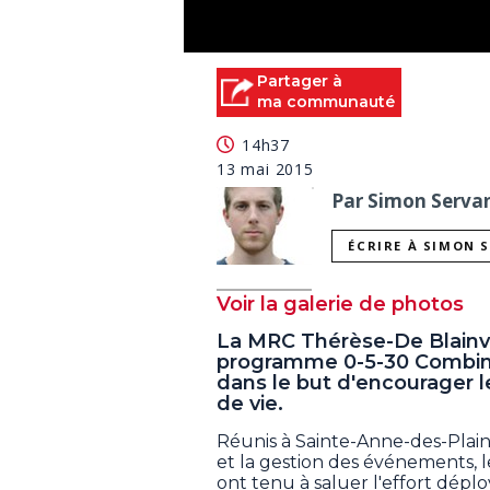
0
seconds
Partager à
of
ma communauté
0
seconds
Volume
14h37
90%
13 mai 2015
Par Simon Servan
ÉCRIRE À SIMON 
Voir la galerie de photos
La MRC Thérèse-De Blainvi
programme 0-5-30 Combinai
dans le but d'encourager l
de vie.
Réunis à Sainte-Anne-des-Plaines
et la gestion des événements,
ont tenu à saluer l'effort dépl