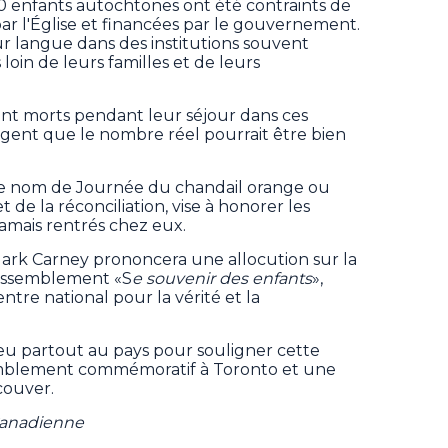
00 enfants autochtones ont été contraints de
ar l'Église et financées par le gouvernement.
eur langue dans des institutions souvent
loin de leurs familles et de leurs
nt morts pendant leur séjour dans ces
ugent que le nombre réel pourrait être bien
le nom de Journée du chandail orange ou
 de la réconciliation, vise à honorer les
jamais rentrés chez eux.
Mark Carney prononcera une allocution sur la
rassemblement «S
e souvenir des enfants
»,
ntre national pour la vérité et la
eu partout au pays pour souligner cette
mblement commémoratif à Toronto et une
ouver.
 Canadienne