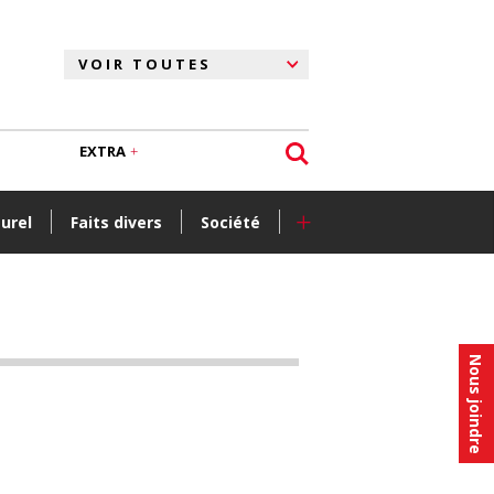
EXTRA
+
turel
Faits divers
Société
Nous joindre